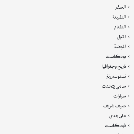
السفر
الطبيعة
الطعام
المنزل
الموضة
بودكاست
تاريخ وجغرافيا
تستوسترونغ
سامي يتحدث
سيارات
ضيف شريف
على هدى
فودكاست