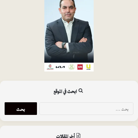
ابحث في الموقع
ا
ل
ب
ح
ث
أخر المقالات
ع