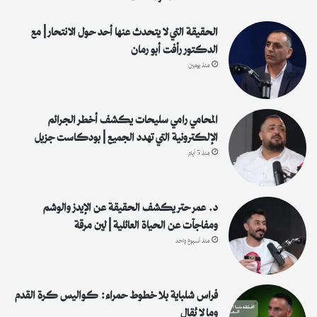
ن
:
الحقيقة التي لا يتحدث عنها أحد حول الانتحار | مع
الدكتور رأفت أبو رمان
منذ يومين
المحامي رامي سليحات يكشف أخطر الجرائم
الإلكترونية التي تهدد الجميع | بودكاست جزيل
منذ 5 أيام
د. عمر حتر يكشف الحقيقة عن الإيدز والوشم
ومفاجآت عن الحياة العائلية | لين مرقة
منذ أسبوع واحد
فراس شلباية بلا خطوط حمراء: كواليس كرة القدم
وما لا يُقال