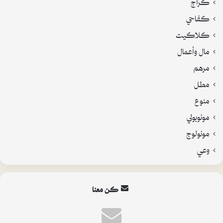
كراج
كفاحي
كلاكيت
مال وأعمال
مرهم
مطل
منوع
مونوبولي
مونولوج
وعي
كن معنا