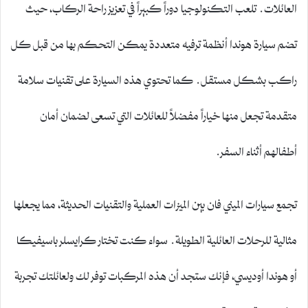
العائلات. تلعب التكنولوجيا دوراً كبيراً في تعزيز راحة الركاب، حيث
تضم سيارة هوندا أنظمة ترفيه متعددة يمكن التحكم بها من قبل كل
راكب بشكل مستقل. كما تحتوي هذه السيارة على تقنيات سلامة
متقدمة تجعل منها خياراً مفضلاً للعائلات التي تسعى لضمان أمان
أطفالهم أثناء السفر.
تجمع سيارات الميني فان بين الميزات العملية والتقنيات الحديثة، مما يجعلها
مثالية للرحلات العائلية الطويلة. سواء كنت تختار كرايسلر باسيفيكا
أو هوندا أوديسي، فإنك ستجد أن هذه المركبات توفر لك ولعائلتك تجربة