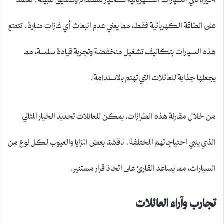
على الطاقة الكهربائية فقط، مما يعني عدم انبعاث أي غازات ضارة. تتمتع
هذه السيارات بتكاليف تشغيل منخفضة وتجربة قيادة سلسة، مما
يجعلها جذابة للعائلات التي تهتم بالاستدامة.
من خلال مقارنة هذه الطرازات، يمكن للعائلات تحديد الخيار المثالي
الذي يلبي احتياجاتهم المختلفة. ناقشنا بعض المزايا والعيوب لكل نوع من
السيارات، مما يساعد القارئ على اتخاذ قرار مستنير.
تجارب وآراء العائلات