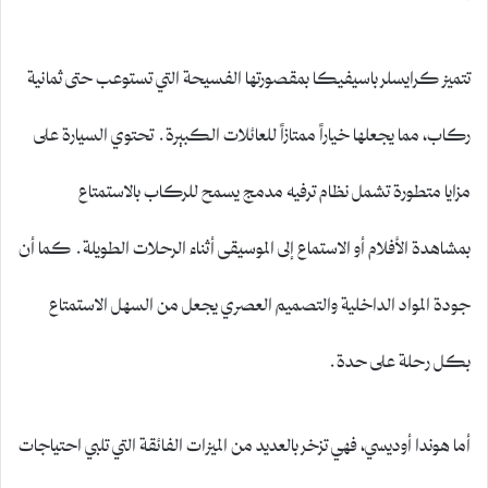
تتميز كرايسلر باسيفيكا بمقصورتها الفسيحة التي تستوعب حتى ثمانية
ركاب، مما يجعلها خياراً ممتازاً للعائلات الكبيرة. تحتوي السيارة على
مزايا متطورة تشمل نظام ترفيه مدمج يسمح للركاب بالاستمتاع
بمشاهدة الأفلام أو الاستماع إلى الموسيقى أثناء الرحلات الطويلة. كما أن
جودة المواد الداخلية والتصميم العصري يجعل من السهل الاستمتاع
بكل رحلة على حدة.
أما هوندا أوديسي، فهي تزخر بالعديد من الميزات الفائقة التي تلبي احتياجات