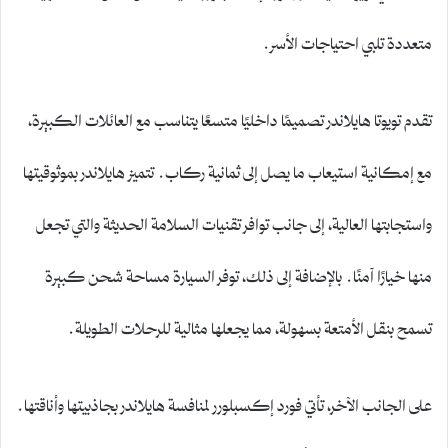
متعددة تلبي احتياجات الأسر.
تقدم تويوتا هايلاندر تصميمًا داخليًا متسعًا يتناسب مع العائلات الكبيرة،
مع إمكانية استيعاب ما يصل إلى ثمانية ركاب. تتميز هايلاندر بموثوقيتها
واستجابتها العالية، إلى جانب توافر تقنيات السلامة الحديثة والتي تجعل
منها خيارًا آمنًا. بالإضافة إلى ذلك، توفر السيارة مساحة شحن كبيرة
تسمح بنقل الأمتعة بسهولة، مما يجعلها مثالية للرحلات الطويلة.
على الجانب الآخر، تأتي فورد إكسبلورر لمنافسة هايلاندر بجاذبيتها وأناقتها.