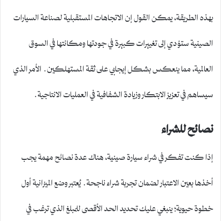
بهذه الطريقة، يمكن القول إن الاتجاهات المستقبلية لصناعة السيارات
الصينية ستؤدي إلى تغييرات كبيرة في جودتها ومكانتها في السوق
العالمية، مما ينعكس بشكل إيجابي على ثقة المستهلكين. الأمر الذي
سيساهم في تعزيز الابتكار وزيادة الشفافية في العمليات الانتاجية.
نصائح للشراء
إذا كنت تفكر في شراء سيارة صينية، هناك عدة نصائح مهمة يجب
أخذها بعين الاعتبار لضمان تجربة شراء ناجحة. يُعتبر وضع الميزانية أول
خطوة حيوية؛ ينبغي عليك تحديد الحد الأقصى للمبلغ الذي ترغب في