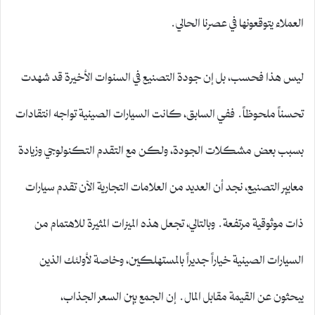
العملاء يتوقعونها في عصرنا الحالي.
ليس هذا فحسب، بل إن جودة التصنيع في السنوات الأخيرة قد شهدت
تحسناً ملحوظاً. ففي السابق، كانت السيارات الصينية تواجه انتقادات
بسبب بعض مشكلات الجودة، ولكن مع التقدم التكنولوجي وزيادة
معايير التصنيع، نجد أن العديد من العلامات التجارية الآن تقدم سيارات
ذات موثوقية مرتفعة. وبالتالي، تجعل هذه الميزات المثيرة للاهتمام من
السيارات الصينية خياراً جديراً بالمستهلكين، وخاصة لأولئك الذين
يبحثون عن القيمة مقابل المال. إن الجمع بين السعر الجذاب،