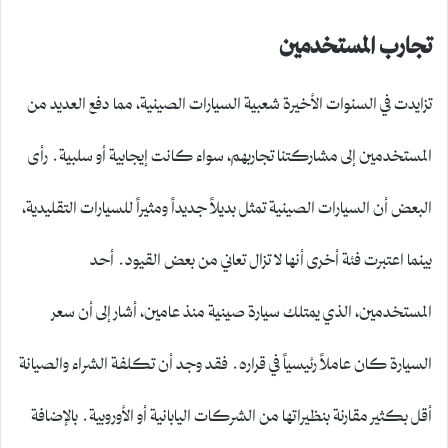
تجارب المستخدمين
تزايدت في السنوات الأخيرة شعبية السيارات الصينية، مما دفع العديد من
المستخدمين إلى مشاركتنا تجاربهم، سواء كانت إيجابية أو سلبية. رأى
البعض أن السيارات الصينية تمثل بديلاً جديداً ومثيراً للسيارات التقليدية،
بينما اعتبرت فئة أخرى أنها لا تزال تعاني من بعض القيود. أحد
المستخدمين، الذي يمتلك سيارة صينية منذ عامين، أشار إلى أن سعر
السيارة كان عاملاً رئيسياً في قراره. فقد وجد أن تكلفة الشراء والصيانة
أقل بكثير مقارنة بنظيراتها من الشركات اليابانية أو الأوروبية. بالإضافة