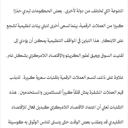
المتنوعة التي تختلف من دولة لأخرى. بعض الحكومات تبدي حذرًا
كبيرًا من العملات الرقمية، بينما تسعى أخرى لتبني بيئات تنظيمية تشجع
على الابتكار. هذا التباين في المواقف التنظيمية يمكن أن يؤدي إلى
تفتيت السوق ويعيق تطور الكريبتو والإقتصاد اللامركزي بشكل عام.
علاوة على ذلك، تتسم العملات الرقمية بتقلبات سعرية كبيرة. تذبذب
قيم العملات المشفرة يمثل قلقاً كبيراً للمستثمرين والمستخدمين. هذه
التقلبات تعني أن اعتماد الاقتصاد اللامركزي كبديل فعّال للإقتصاد
التقليدي قد يتطلب بعض الوقت حتى يتسنى للناس الوثوق به كوسيلة