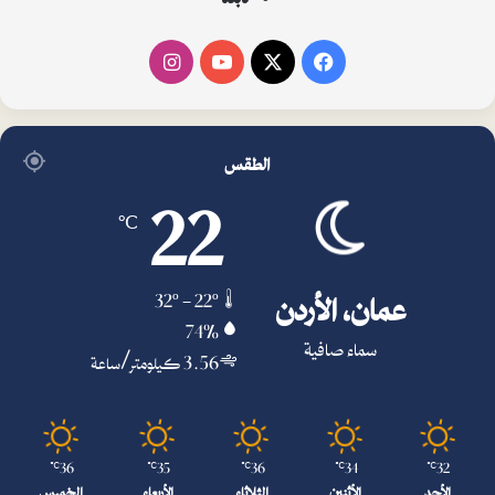
فيسبوك
‫X
‫YouTube
انستقرام
الطقس
22
℃
عمان، الأردن
32º - 22º
74%
سماء صافية
3.56 كيلومتر/ساعة
36
35
36
34
32
℃
℃
℃
℃
℃
الأحد
الأثنين
الثلاثاء
الأربعاء
الخميس