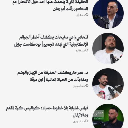
الحقيقة التي لا يتحدث عنها أحد حول الانتحار | مع
الدكتور رأفت أبو رمان
منذ 3 أيام
المحامي رامي سليحات يكشف أخطر الجرائم
الإلكترونية التي تهدد الجميع | بودكاست جزيل
منذ 6 أيام
د. عمر حتر يكشف الحقيقة عن الإيدز والوشم
ومفاجآت عن الحياة العائلية | لين مرقة
منذ أسبوعين
فراس شلباية بلا خطوط حمراء: كواليس كرة القدم
وما لا يُقال
منذ أسبوعين