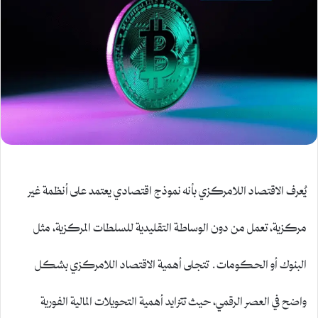
يُعرف الاقتصاد اللامركزي بأنه نموذج اقتصادي يعتمد على أنظمة غير
مركزية، تعمل من دون الوساطة التقليدية للسلطات المركزية، مثل
البنوك أو الحكومات. تتجلى أهمية الاقتصاد اللامركزي بشكل
واضح في العصر الرقمي، حيث تتزايد أهمية التحويلات المالية الفورية