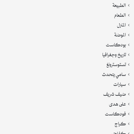
الطبيعة
الطعام
المنزل
الموضة
بودكاست
تاريخ وجغرافيا
تستوسترونغ
سامي يتحدث
سيارات
ضيف شريف
على هدى
فودكاست
كراج
كفاحي