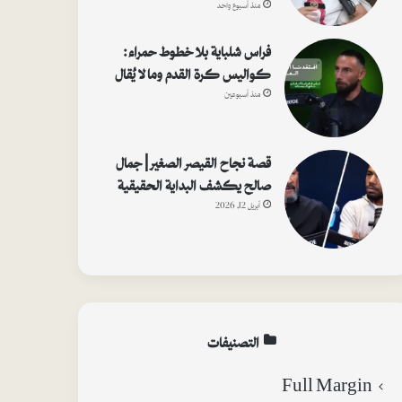
منذ أسبوع واحد
فراس شلباية بلا خطوط حمراء:
كواليس كرة القدم وما لا يُقال
منذ أسبوعين
قصة نجاح القيصر الصغير | جمال
صالح يكشف البداية الحقيقية
أبريل 12, 2026
التصنيفات
Full Margin