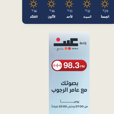
36
36
33
32
29
℃
℃
℃
℃
℃
الجمعة
السبت
الأحد
الأثنين
الثلاثاء