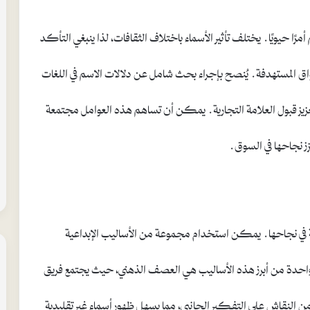
 أمرًا حيويًا. يختلف تأثير الأسماء باختلاف الثقافات، لذا ينبغي التأكد
واق المستهدفة. يُنصح بإجراء بحث شامل عن دلالات الاسم في اللغات
تعزيز قبول العلامة التجارية. يمكن أن تساهم هذه العوامل مجتمعة
زز نجاحها في السوق.
في نجاحها. يمكن استخدام مجموعة من الأساليب الإبداعية
حدة من أبرز هذه الأساليب هي العصف الذهني، حيث يجتمع فريق
من النقاش على التفكير الجانبي، مما يسهل ظهور أسماء غير تقليدية