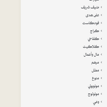
ضيف شريف
على هدى
فودكاست
كراج
كفاحي
كلاكيت
مال وأعمال
مرهم
مطل
منوع
مونوبولي
مونولوج
وعي