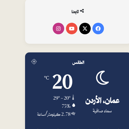
تابعنا
فيسبوك
‫X
‫YouTube
انستقرام
الطقس
20
℃
عمان، الأردن
29º - 20º
75%
سماء صافية
2.78 كيلومتر/ساعة