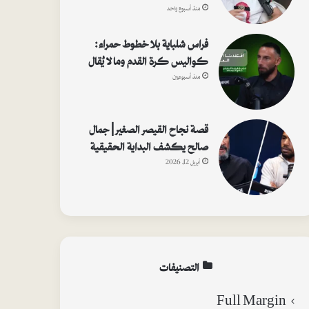
منذ أسبوع واحد
فراس شلباية بلا خطوط حمراء:
كواليس كرة القدم وما لا يُقال
منذ أسبوعين
قصة نجاح القيصر الصغير | جمال
صالح يكشف البداية الحقيقية
أبريل 12, 2026
التصنيفات
Full Margin