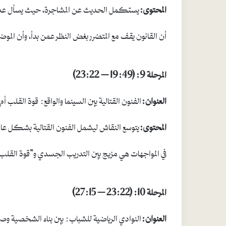
المحتوى:
يستكمل الحديث عن المشاجرة، حيث يسأل عد
أن القانون يقف مع المتضرر بغض النظر عمن بدأ، وأن الموض
المرحلة 9: (19:49 – 23:22)
العنوان:
الفنون القتالية بين السينما والواقع: قوة القلب أم
المحتوى:
يتوسع النقاش ليشمل الفنون القتالية بشكل عام، و
في المواجهات هي مزيج بين التدريب الجسدي و”قوة القلب
المرحلة 10: (23:22 – 27:15)
العنوان:
النوادي الرياضية للشباب: بين بناء الشخصية وص