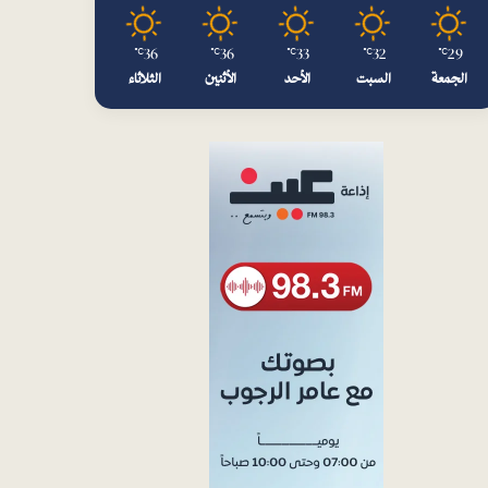
36
36
33
32
29
℃
℃
℃
℃
℃
الجمعة
السبت
الأحد
الأثنين
الثلاثاء