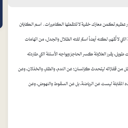
عظيم تكمن معارك خفية لا تلتقطها الكاميرات. اسم الكابتن
التي لا تُقهر، لكنه أيضاً اسمٌ لفته الظلال والجدل، من اتهامات
 طويل، يقرر العلاونة كسر الحاجز ويواجه الأسئلة التي طاردته
بطل من قفازاته ليتحدث كإنسان؛ عن الندم، والظلم، والخذلان، وعن
هذه المقابلة ليست عن الرياضة، بل عن السقوط والنهوض، وعن