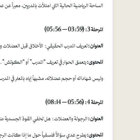
الساحة الرياضية الحالية التي امتلأت بالمدربين، معبراً 
المرحلة 3: (03:59 – 05:56)
العنوان:
تعريف المدرب الحقيقي: الأخلاق قبل العضلات و
المحتوى:
يتعمق الحوار في تعريف “المدرب” أو “الكوتش”.
وليس شهاداته أو حجم عضلاته، مشبهاً إياه بالمعلم في المدر
المرحلة 4: (05:56 – 08:14)
العنوان:
الرجولة والعضلات: هل تخفي القوة الجسدية ضعفا
المحتوى:
يطرح عدي سؤالاً فلسفياً حول ما إذا كانت الر