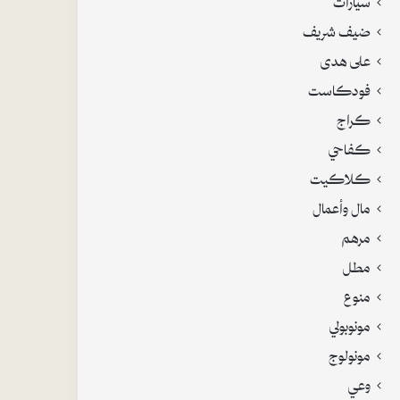
ضيف شريف
على هدى
فودكاست
كراج
كفاحي
كلاكيت
مال وأعمال
مرهم
مطل
منوع
مونوبولي
مونولوج
وعي