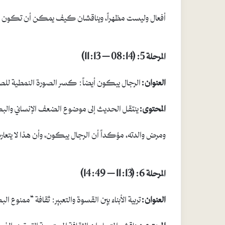
أفعال وليست مظهراً، ويناقشان كيف يمكن أن تكون ال
المرحلة 5: (08:14 – 11:13)
العنوان:
الرجال يبكون أيضاً: كسر الصورة النمطية للص
المحتوى:
ينتقل الحديث إلى موضوع الضعف الإنساني والب
ومرض والدته، مؤكداً أن الرجال يبكون، وأن هذا لا يتعا
المرحلة 6: (11:13 – 14:49)
العنوان:
تربية الأبناء بين القسوة والتعبير: ثقافة “ممنوع ال
المحتوى:
يناقش المتحاوران الثقافة المجتمعية التي تمنع ا