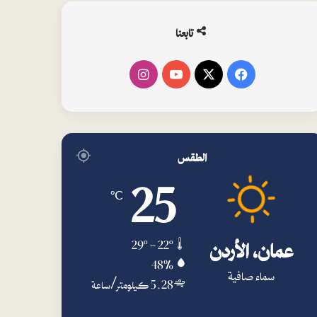
تابعنا
فيسبوك
‫X
‫YouTube
انستقرام
الطقس
25
℃
عمان، الأردن
29º - 22º
48%
سماء صافية
5.28 كيلومتر/ساعة