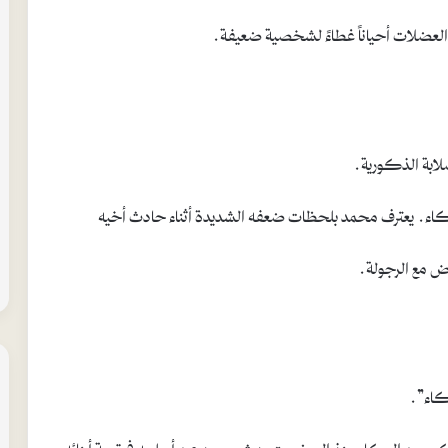
عضلات أحياناً غطاءً لشخصية ضعيفة.
لابة الذكورية.
كاء. يعترف محمد بلحظات ضعفه الشديدة أثناء حادث أخيه
رض مع الرجولة.
بكاء”.
لذكور من البكاء منذ الصغر. يتحدث محمد عن أسلوبه في تربية أبنائه،