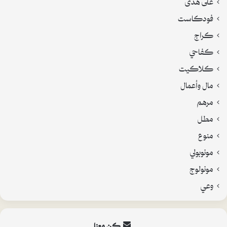
فودكاست
كراج
كفاحي
كلاكيت
مال وأعمال
مرهم
مطل
منوع
مونوبولي
مونولوج
وعي
كن معنا