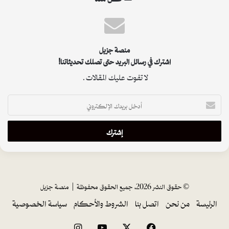
منصة جزيل
اشترك في رسائل البريد حتى تصلك تحديثاتنا!
لا تفوت عليك المقالات.
أ
د
خ
ل
ب
ر
ي
د
ك
© حقوق النشر 2026، جميع الحقوق محفوظة |
منصة جزيل
ا
الرئيسة
من نحن
اتصل بنا
الشروط والأحكام
سياسة الخصوصية
ل
إ
ل
فيسبوك
‫X
‫YouTube
انستقرام