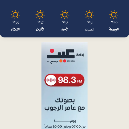
36
37
33
31
29
℃
℃
℃
℃
℃
الجمعة
السبت
الأحد
الأثنين
الثلاثاء