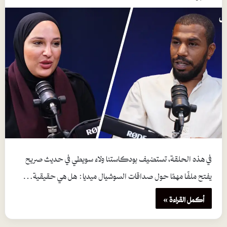
في هذه الحلقة، تستضيف بودكاستنا ولاء سويطي في حديث صريح
يفتح ملفًا مهمًا حول صداقات السوشيال ميديا: هل هي حقيقية…
أكمل القراءة »