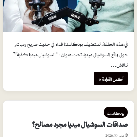
في هذه الحلقة، تستضيف بودكاستنا فداء في حديث صريح ومباشر
حول واقع السوشيال ميديا، تحت عنوان: “السوشيال ميديا كذبة!”
نناقش…
أكمل القراءة »
بودكاست
صداقات السوشيال ميديا مجرد مصالح؟
مارس 30, 2026