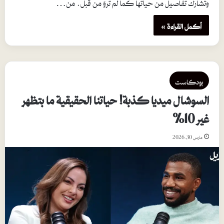
وتشارك تفاصيل من حياتها كما لم تُروَ من قبل. من…
أكمل القراءة »
بودكاست
السوشال ميديا كذبة! حياتنا الحقيقية ما بتظهر
غير 10%
مارس 30, 2026