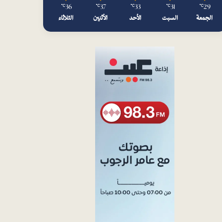
36
37
33
31
29
℃
℃
℃
℃
℃
الجمعة
السبت
الأحد
الأثنين
الثلاثاء