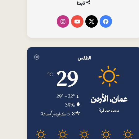
تابعنا
فيسبوك
‫X
‫YouTube
انستقرام
الطقس
29
℃
عمان، الأردن
29º - 22º
39%
سماء صافية
5.8 كيلومتر/ساعة