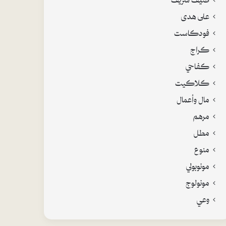
على هدى
فودكاست
كراج
كفاحي
كلاكيت
مال وأعمال
مرهم
مطل
منوع
مونوبولي
مونولوج
وعي