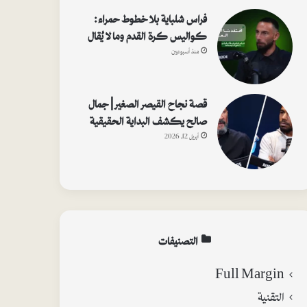
فراس شلباية بلا خطوط حمراء:
كواليس كرة القدم وما لا يُقال
منذ أسبوعين
قصة نجاح القيصر الصغير | جمال
صالح يكشف البداية الحقيقية
أبريل 12, 2026
التصنيفات
Full Margin
التقنية