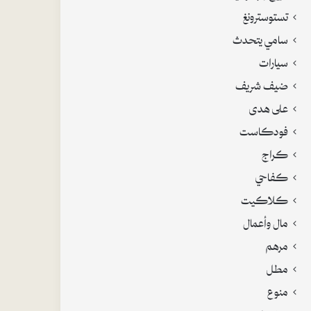
تستوسترونغ
سامي يتحدث
سيارات
ضيف شريف
على هدى
فودكاست
كراج
كفاحي
كلاكيت
مال وأعمال
مرهم
مطل
منوع