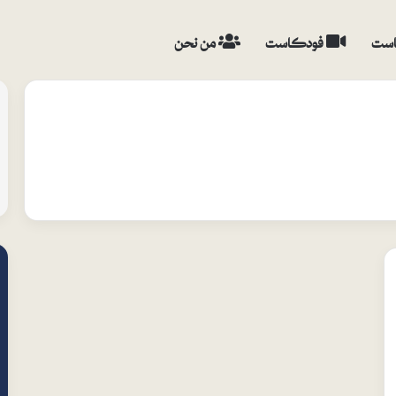
ست
فودكاست
من نحن