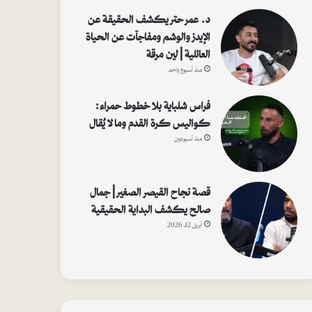
د. عمر حتر يكشف الحقيقة عن
الإيدز والوشم ومفاجآت عن الحياة
العائلية | لين مرقة
منذ أسبوع واحد
فراس شلباية بلا خطوط حمراء:
كواليس كرة القدم وما لا يُقال
منذ أسبوعين
قصة نجاح القيصر الصغير | جمال
صالح يكشف البداية الحقيقية
أبريل 12, 2026