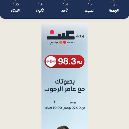
36
37
34
31
28
℃
℃
℃
℃
℃
الجمعة
السبت
الأحد
الأثنين
الثلاثاء