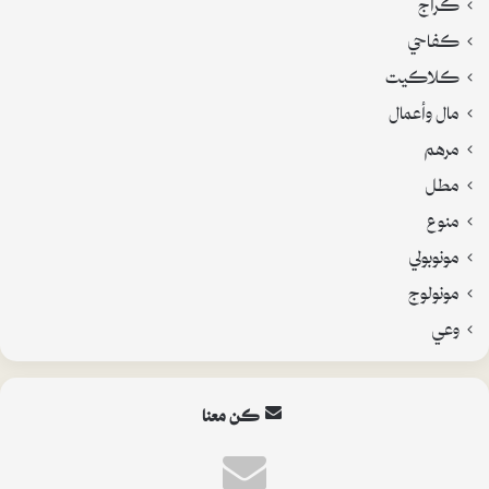
كراج
كفاحي
كلاكيت
مال وأعمال
مرهم
مطل
منوع
مونوبولي
مونولوج
وعي
كن معنا