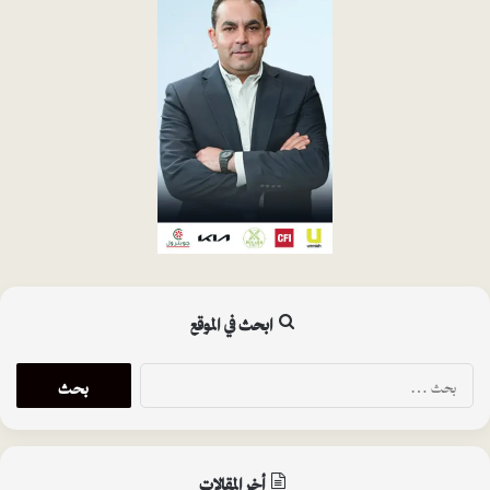
ابحث في الموقع
ا
ل
ب
ح
ث
أخر المقالات
ع