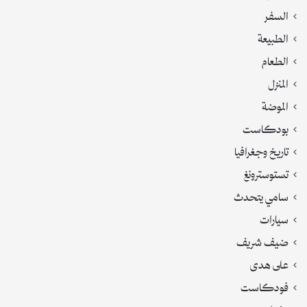
السفر
الطبيعة
الطعام
المنزل
الموضة
بودكاست
تاريخ وجغرافيا
تستوسترونغ
سامي يتحدث
سيارات
ضيف شريف
على هدى
فودكاست