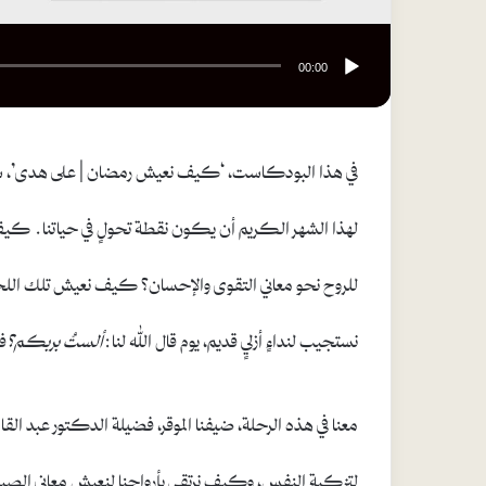
00:00
في هذا البودكاست، ‘كيف نعيش رمضان | على هدى’، 
لهذا الشهر الكريم أن يكون نقطة تحولٍ في حياتنا. كي
للروح نحو معاني التقوى والإحسان؟ كيف نعيش تلك اللحظات
نستجيب لنداءٍ أزليٍ قديم، يوم قال الله لنا:
ألستُ بربكم؟
ف
معنا في هذه الرحلة، ضيفنا الموقر، فضيلة الدكتور عبد
لتزكية النفس، وكيف نرتقي بأرواحنا لنعيش معاني الصيام