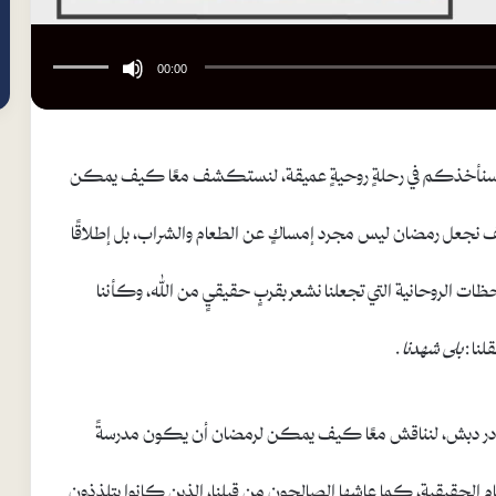
استخد
مفاتيح
00:00
الأسهم
أعلى/
أسفل
لزيادة
سنأخذكم في رحلةٍ روحيةٍ عميقة، لنستكشف معًا كيف يمكن
أو
خفض
مستوى
ف نجعل رمضان ليس مجرد إمساكٍ عن الطعام والشراب، بل إطلاقًا
الصوت
 الروحانية التي تجعلنا نشعر بقربٍ حقيقيٍ من الله، وكأننا
قلنا:
بلى شهدنا
.
 القادر دبش، لنناقش معًا كيف يمكن لرمضان أن يكون مدرسةً
 الحقيقية، كما عاشها الصالحون من قبلنا، الذين كانوا يتلذذون