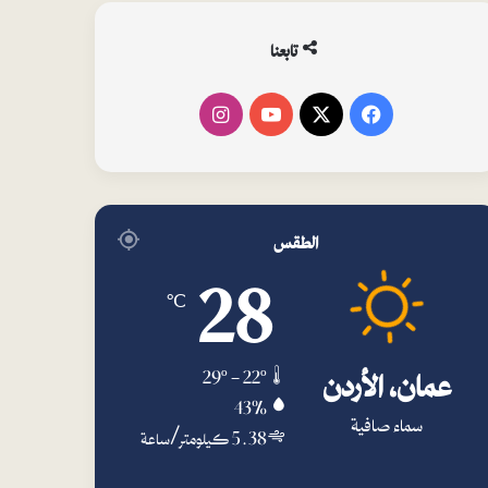
ت
تابعنا
فيسبوك
‫X
‫YouTube
انستقرام
الطقس
28
℃
عمان، الأردن
29º - 22º
43%
سماء صافية
5.38 كيلومتر/ساعة