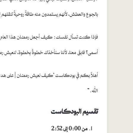
بالجوع والعطش، لأنهم يستمدون منه طاقةً روحيةً تنقلهم 
فإذا كنت تسأل نفسك: كيف أجعل رمضان هذا العام مخت
أسمى؟ فابقَ معنا، لأننا سنأخذك خطوةً بخطوة، لنعيش رمض
أهلاً بكم في بودكاست ‘كيف نعيش رمضان | على هدى’، ح
الله.”
تقسيم البودكاست
من 0:00 إلى 2:52