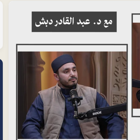
مشغل
الصو