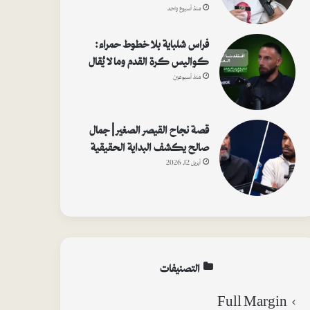
منذ أسبوع واحد
فراس شلباية بلا خطوط حمراء:
كواليس كرة القدم وما لا يُقال
منذ أسبوعين
قصة نجاح القيصر الصغير | جمال
صالح يكشف البداية الحقيقية
أبريل 12, 2026
التصنيفات
Full Margin