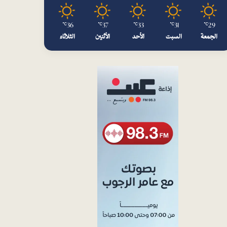
م
36
37
33
31
29
℃
℃
℃
℃
℃
الجمعة
السبت
الأحد
الأثنين
الثلاثاء
.