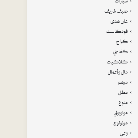
ضيف شريف
على هدى
فودكاست
كراج
كفاحي
كلاكيت
مال وأعمال
مرهم
مطل
منوع
مونوبولي
مونولوج
وعي