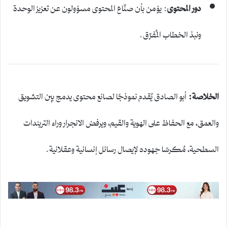
دور المحتوى
: يؤمن بأن صنّاع المحتوى مسؤولون عن تعزيز الوحدة
ونبذ الخطاب المُفرّق.
الخلاصة:
أبو الصادق يُقدم نموذجًا لصانع محتوى يدمج بين التشويق
والعمق، مع الحفاظ على الهوية والقيم، ويرفض الانجرار وراء التريندات
السطحية، مُكرسًا جهوده لإيصال رسائل إنسانية وعقلانية.