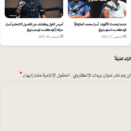
عندما يتحدث الأقوياء: أسرار محمد العلاونة |
أميس الغول يكشف عن تفاصيل الانتحار و أسرار
فودكاست تستوسترونغ
حياته | فودكاست توستسترونغ
أغسطس 27, 2025
أغسطس 30, 2025
اترك تعليقاً
لن يتم نشر عنوان بريدك الإلكتروني.
الحقول الإلزامية مشار إليها بـ
*
ا
ل
ت
ع
ل
ي