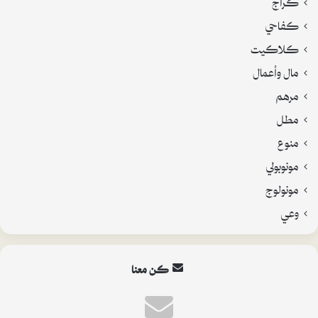
كفاحي
كلاكيت
مال وأعمال
مرهم
مطل
منوع
مونوبولي
مونولوج
وعي
كن معنا