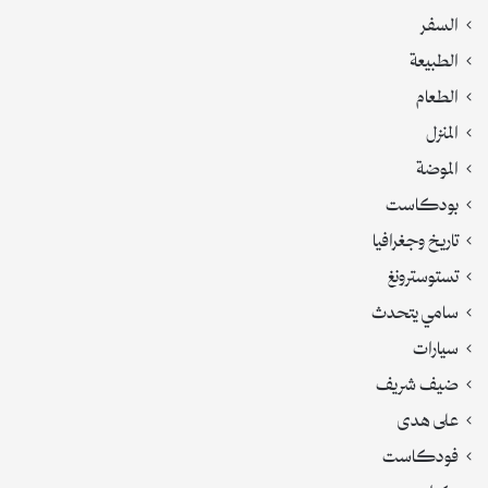
السفر
الطبيعة
الطعام
المنزل
الموضة
بودكاست
تاريخ وجغرافيا
تستوسترونغ
سامي يتحدث
سيارات
ضيف شريف
على هدى
فودكاست
كراج