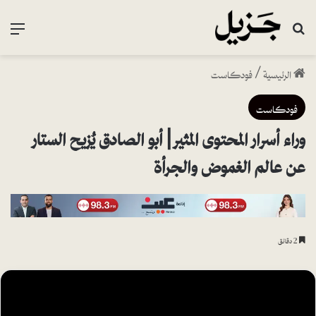
بحث عن
القا
الرئيسية
/
فودكاست
فودكاست
وراء أسرار المحتوى المثير | أبو الصادق يُزيح الستار
عن عالم الغموض والجرأة
2 دقائق