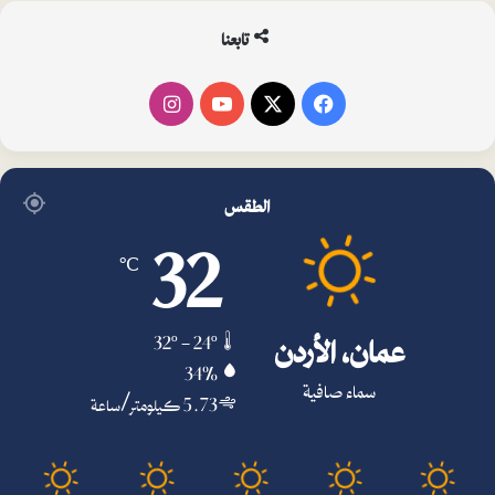
تابعنا
فيسبوك
‫X
‫YouTube
انستقرام
الطقس
32
℃
عمان، الأردن
32º - 24º
34%
سماء صافية
5.73 كيلومتر/ساعة