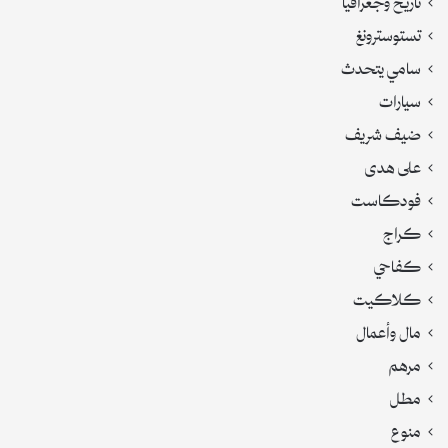
تستوسترونغ
سامي يتحدث
سيارات
ضيف شريف
على هدى
فودكاست
كراج
كفاحي
كلاكيت
مال وأعمال
مرهم
مطل
منوع