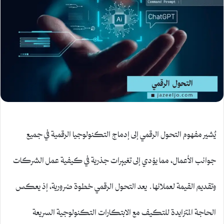
يُشير مفهوم التحول الرقمي إلى إدماج التكنولوجيا الرقمية في جميع
جوانب الأعمال، مما يؤدي إلى تغييرات جذرية في كيفية عمل الشركات
وتقديم القيمة لعملائها. يعد التحول الرقمي خطوة ضرورية، إذ يعكس
الحاجة المتزايدة للتكيف مع الابتكارات التكنولوجية السريعة