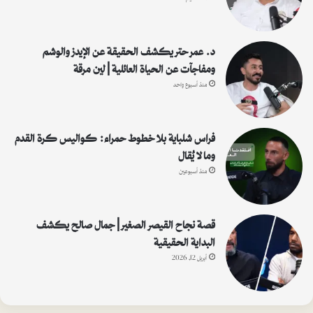
د. عمر حتر يكشف الحقيقة عن الإيدز والوشم
ومفاجآت عن الحياة العائلية | لين مرقة
منذ أسبوع واحد
فراس شلباية بلا خطوط حمراء: كواليس كرة القدم
وما لا يُقال
منذ أسبوعين
قصة نجاح القيصر الصغير | جمال صالح يكشف
البداية الحقيقية
أبريل 12, 2026