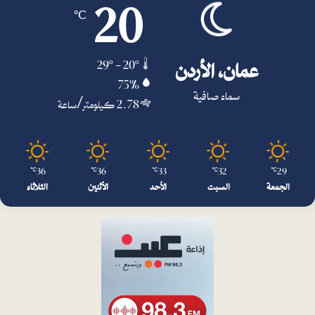
20
℃
عمان، الأردن
29º - 20º
75%
سماء صافية
2.78 كيلومتر/ساعة
36
36
33
32
29
℃
℃
℃
℃
℃
الجمعة
السبت
الأحد
الأثنين
الثلاثاء