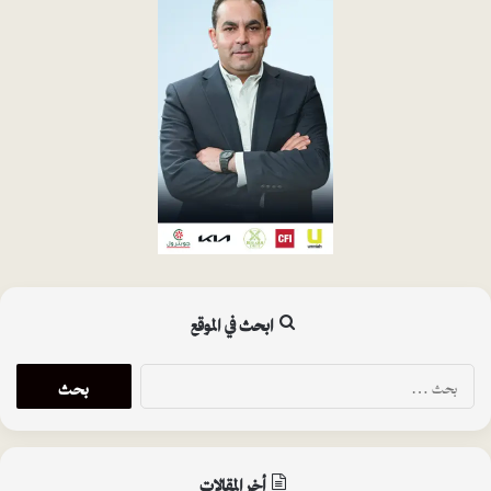
ابحث في الموقع
ا
ل
ب
ح
ث
أخر المقالات
ع