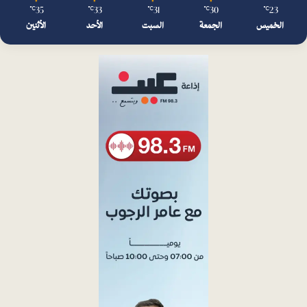
35
33
31
30
23
℃
℃
℃
℃
℃
الخميس
الجمعة
السبت
الأحد
الأثنين