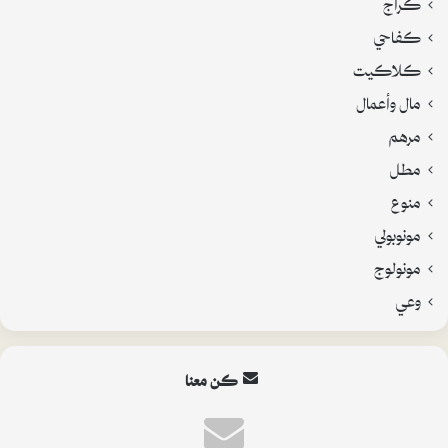
كراج
كفاحي
كلاكيت
مال وأعمال
مرهم
مطل
منوع
مونوبولي
مونولوج
وعي
كن معنا