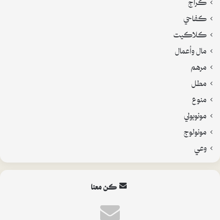
كراج
كفاحي
كلاكيت
مال وأعمال
مرهم
مطل
منوع
مونوبولي
مونولوج
وعي
كن معنا