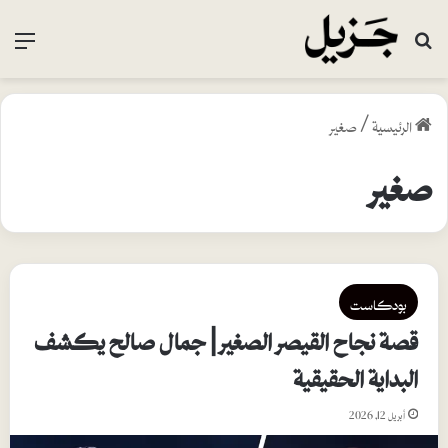
بحث عن
القا
الرئيسية
/
صغير
صغير
بودكاست
قصة نجاح القيصر الصغير | جمال صالح يكشف
البداية الحقيقية
أبريل 12, 2026