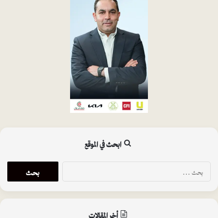
ابحث في الموقع
ا
ل
ب
ح
ث
أخر المقالات
ع