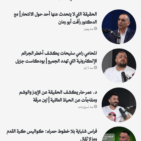
ن
:
الحقيقة التي لا يتحدث عنها أحد حول الانتحار | مع
الدكتور رأفت أبو رمان
منذ يومين
المحامي رامي سليحات يكشف أخطر الجرائم
الإلكترونية التي تهدد الجميع | بودكاست جزيل
منذ 5 أيام
د. عمر حتر يكشف الحقيقة عن الإيدز والوشم
ومفاجآت عن الحياة العائلية | لين مرقة
منذ أسبوع واحد
فراس شلباية بلا خطوط حمراء: كواليس كرة القدم
وما لا يُقال