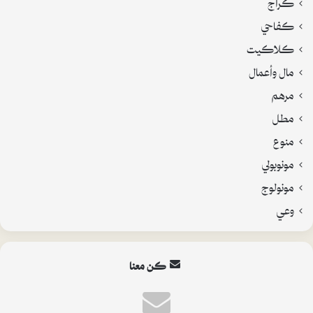
كراج
كفاحي
كلاكيت
مال وأعمال
مرهم
مطل
منوع
مونوبولي
مونولوج
وعي
كن معنا