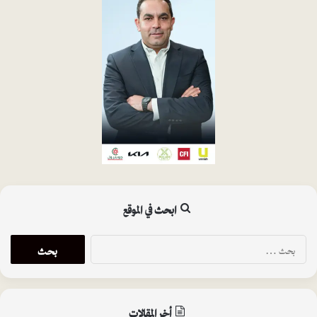
ابحث في الموقع
ا
ل
ب
ح
ث
أخر المقالات
ع