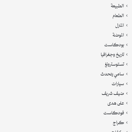
الطبيعة
الطعام
المنزل
الموضة
بودكاست
تاريخ وجغرافيا
تستوسترونغ
سامي يتحدث
سيارات
ضيف شريف
على هدى
فودكاست
كراج
كفاحي