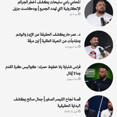
:
المحامي رامي سليحات يكشف أخطر الجرائم
الإلكترونية التي تهدد الجميع | بودكاست جزيل
منذ 3 أيام
د. عمر حتر يكشف الحقيقة عن الإيدز والوشم
ومفاجآت عن الحياة العائلية | لين مرقة
منذ أسبوع واحد
فراس شلباية بلا خطوط حمراء: كواليس كرة القدم
وما لا يُقال
منذ أسبوعين
قصة نجاح القيصر الصغير | جمال صالح يكشف
البداية الحقيقية
أبريل 12, 2026