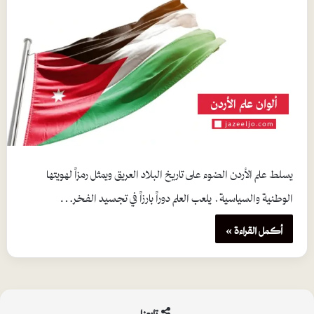
يسلط علم الأردن الضوء على تاريخ البلاد العريق ويمثل رمزاً لهويتها
الوطنية والسياسية. يلعب العلم دوراً بارزاً في تجسيد الفخر…
أكمل القراءة »
تابعنا