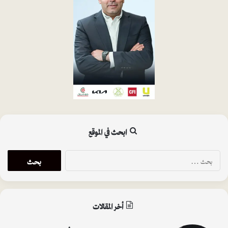
ابحث في الموقع
ا
ل
ب
ح
ث
أخر المقالات
ع
ن