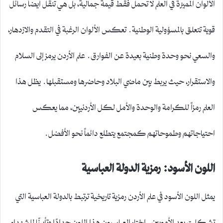
الألوان المميزة في العلم لا تحمل فقط قيمة جمالية، بل هي تنقل أيضاً رسائل
قوية تتعلق بالمسؤولية الوطنية. تعكس الألوان الرغبة في التقدم والازدهار،
والسعي نحو وحدة وطنية بعيدة عن الفوارق. علم الأردن يرمز إلى السلام
والاستقرار، حيث يربط بين ماضي البلاد وحاضرها ومستقبلها. يظل هذا
العلم رمزاً للكرامة والوحدة والأمل لكل الأردنيين، مما يعكس
احتياجاتهم وطموحاتهم كمجتمع يتطلع دائماً نحو الأفضل.
اللون الأسود: رمزية الدولة العباسية
يمثل اللون الأسود في علم الأردن رمزية تاريخية ترتبط بالدولة العباسية التي
تشكلت بعد الأمويين. اختار العباسيون هذا اللون حدادًا وتأبينًا للشهداء