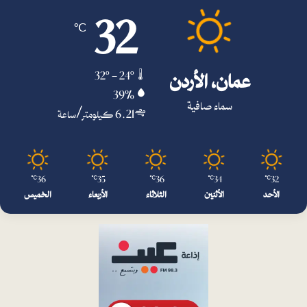
32
℃
عمان، الأردن
32º - 24º
39%
سماء صافية
6.21 كيلومتر/ساعة
36
35
36
34
32
℃
℃
℃
℃
℃
الأحد
الأثنين
الثلاثاء
الأربعاء
الخميس