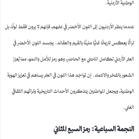
الوطنية الأردنية.
عندما ينظر الأردنيون إلى اللون الأخضر في علمهم، فإنهم لا يرون فقط لونًا، بل
تراثًا يعكس تاريخًا غنيًّا مليئًا بالقيم والعقائد. يجسد اللون الأخضر في
العلم الأردني تكامل الماضي مع الحاضر، وهو رمز للأمل والنمو، مما يُعزز
الشعور بالفخر والانتماء. إن تواجد هذا اللون في العلم يساهم في تعزيز الهوية
الوطنية، ويجعل المواطنين يتذكرون الأحداث التاريخية وتراثهم الثقافي
الغني.
النجمة السباعية: رمز السبع المثاني