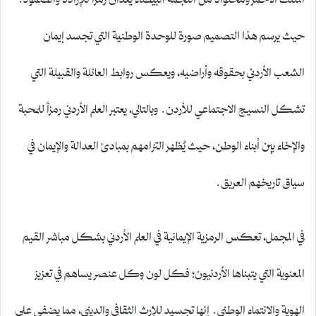
حيث يرسم هذا التصميم صورة للوحدة الوطنية التي تجسد إيمان
الشعب الأردني بحقوقه وأراضيه، ويعكس روابط العائلة والقبيلة التي
تشكل النسيج الاجتماعي للأردن. وبالتالي، يعتبر العلم الأردني رمزاً للمحبة
والإخاء بين أبناء الوطن، حيث يُظهر التزامهم بمبادئ العدالة والإيمان في
سياق تاريخهم العريق.
في المجمل، تعكس الرمزية الإيمانية في العلم الأردني بشكل مباشر القيم
المعنوية التي يتبناها الأردنيون؛ فكل لون وكل عنصر يساهم في تعزيز
الهوية والانتماء الوطني. إنها تجسيد للإرث الثقافي والديني، مما يضفي على