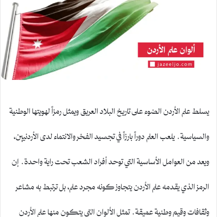
يسلط علم الأردن الضوء على تاريخ البلاد العريق ويمثل رمزاً لهويتها الوطنية
والسياسية. يلعب العلم دوراً بارزاً في تجسيد الفخر والانتماء لدى الأردنيين،
ويعد من العوامل الأساسية التي توحد أفراد الشعب تحت راية واحدة. إن
الرمز الذي يقدمه علم الأردن يتجاوز كونه مجرد علم، بل ترتبط به مشاعر
وثقافات وقيم وطنية عميقة. تمثل الألوان التي يتكون منها علم الأردن