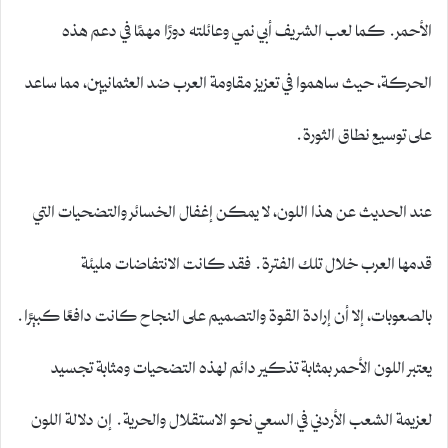
الأحمر. كما لعب الشريف أبي نمي وعائلته دورًا مهمًا في دعم هذه
الحركة، حيث ساهموا في تعزيز مقاومة العرب ضد العثمانيين، مما ساعد
على توسيع نطاق الثورة.
عند الحديث عن هذا اللون، لا يمكن إغفال الخسائر والتضحيات التي
قدمها العرب خلال تلك الفترة. فقد كانت الانتفاضات مليئة
بالصعوبات، إلا أن إرادة القوة والتصميم على النجاح كانت دافعًا كبيرًا.
يعتبر اللون الأحمر بمثابة تذكير دائم لهذه التضحيات ومثابة تجسيد
لعزيمة الشعب الأردني في السعي نحو الاستقلال والحرية. إن دلالة اللون