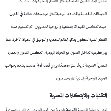
تضمن أيضًا الفنون التطبيقية مثل الفخار والمجوهرات. كانت
الحيوانات المقدسة والمشاهد اليومية تمثل موضوعات شائعة في الفنون،
حيث تعكس القيم الاجتماعية والروحية للمصريين. تم تصميم هذه
القطع الفنية لتكون بمثابة تمائم للحماية والتوفيق في الحياة الآخرة، مما
يبرز كيفية تداخل الفنون مع الحياة اليومية. تعكس الفنون والعمارة
المصرية القديمة تاريخًا غنيًا ومعقدًا، يروي قصة أمة اهتمت بشدة بجوانب
الحياة الروحية والمادية على حد سواء.
التقنيات والابتكارات المصرية
تعد الحضارة المصرية القديمة واحدة من أقدم الحضارات التي ساهمت في