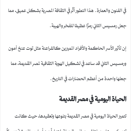
في الفنون والعمارة. هذا التطور أثّر في الثقافة المصرية بشكل عميق، مما
جعل رمسيس الثاني رمزًا عظيمًا للفخر والهيبة.
إن تأثير الأسر الحاكمة والأفراد المميزين كالفراعنة مثل توت عنخ آمون
ورمسيس الثاني قد ساعد في تشكيل الهوية الثقافية لمصر القديمة، مما
جعلها واحدة من أعظم الحضارات في التاريخ.
الحياة اليومية في مصر القديمة
تتميز الحياة اليومية في مصر القديمة بتنوعها وتعقيدها، حيث كانت
تنعكس على مختلف جوانب الحياة، ابتداءاً من أسلوب المعيشة وصولاً