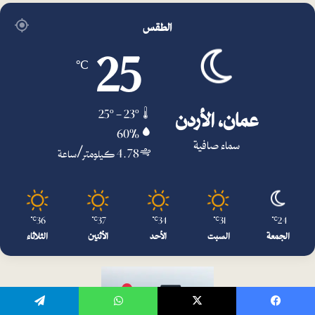
الطقس
25
℃
عمان، الأردن
25º - 23º
60%
سماء صافية
4.78 كيلومتر/ساعة
36
37
34
31
24
℃
℃
℃
℃
℃
الجمعة
السبت
الأحد
الأثنين
الثلاثاء
يسبوك
‫X
واتساب
تيلقرام