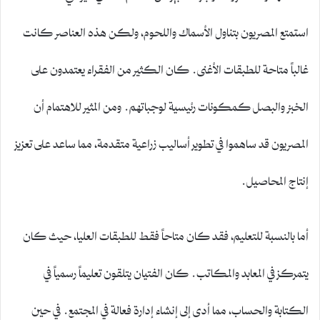
استمتع المصريون بتناول الأسماك واللحوم، ولكن هذه العناصر كانت
غالباً متاحة للطبقات الأغنى. كان الكثير من الفقراء يعتمدون على
الخبز والبصل كمكونات رئيسية لوجباتهم. ومن المثير للاهتمام أن
المصريون قد ساهموا في تطوير أساليب زراعية متقدمة، مما ساعد على تعزيز
إنتاج المحاصيل.
أما بالنسبة للتعليم، فقد كان متاحاً فقط للطبقات العليا، حيث كان
يتمركز في المعابد والمكاتب. كان الفتيان يتلقون تعليماً رسمياً في
الكتابة والحساب، مما أدى إلى إنشاء إدارة فعالة في المجتمع. في حين