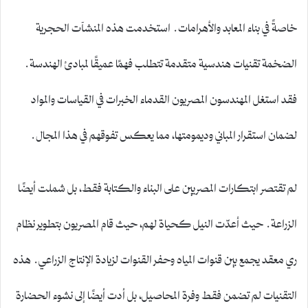
خاصةً في بناء المعابد والأهرامات. استخدمت هذه المنشآت الحجرية
الضخمة تقنيات هندسية متقدمة تتطلب فهمًا عميقًا لمبادئ الهندسة.
فقد استغل المهندسون المصريون القدماء الخبرات في القياسات والمواد
لضمان استقرار المباني وديمومتها، مما يعكس تفوقهم في هذا المجال.
لم تقتصر ابتكارات المصريين على البناء والكتابة فقط، بل شملت أيضًا
الزراعة. حيث أعدّت النيل كحياة لهم، حيث قام المصريون بتطوير نظام
ري معقد يجمع بين قنوات المياه وحفر القنوات لزيادة الإنتاج الزراعي. هذه
التقنيات لم تضمن فقط وفرة المحاصيل، بل أدت أيضًا إلى نشوء الحضارة