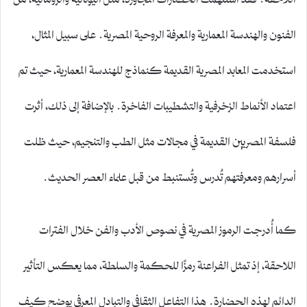
الفنون والهندسة المعمارية والمعرفة الروحية المصرية. على سبيل المثال،
استخدمت المعابد المصرية القديمة كنماذج للهندسة المعمارية، حيث تم
اعتماد الأنماط الزخرفية والتشطيبات الفاخرة. بالإضافة إلى ذلك، أثرت
فلسفة المصريين القديمة في مجالات مثل الطب والتنجيم، حيث ظلت
أسرارهم ومعرفتهم تُدرس وتُستنبط من قبل علماء العصر الحديث.
كما أُدرجت الرموز المصرية في نصوص الأدب والفن خلال الفترات
اللاحقة، إذ تمثل الفراعنة رمزًا للحكمة والسلطة، مما يعكس التأثير
الدائم لهذه الحضارة. هذا التفاعل الثقافي والتبادل المعرفي يوضح كيف