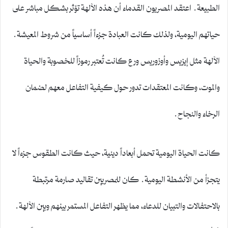
الطبيعة. اعتقد المصريون القدماء أن هذه الآلهة تؤثر بشكل مباشر على
حياتهم اليومية، ولذلك كانت العبادة جزءاً أساسياً من شروط المعيشة.
الآلهة مثل إيزيس وأوزوريس ورع كانت تُعتبر رموزاً للخصوبة والحياة
والموت، وكانت المعتقدات تدور حول كيفية التفاعل معهم لضمان
الرخاء والنجاح.
كانت الحياة اليومية تحمل أبعاداً دينية، حيث كانت الطقوس جزءاً لا
يتجزأ من الأنشطة اليومية. كان للمصريين تقاليد صارمة مرتبطة
بالاحتفالات والتبيان للدعاء، مما يظهر التفاعل المستمر بينهم وبين الآلهة.