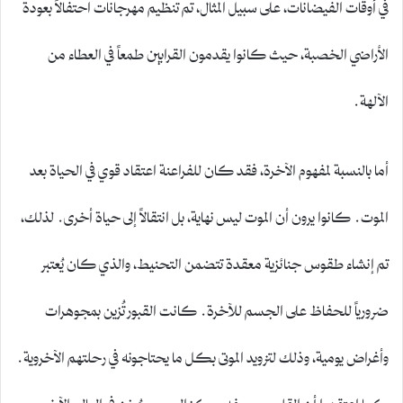
في أوقات الفيضانات، على سبيل المثال، تم تنظيم مهرجانات احتفالاً بعودة
الأراضي الخصبة، حيث كانوا يقدمون القرابين طمعاً في العطاء من
الآلهة.
أما بالنسبة لمفهوم الآخرة، فقد كان للفراعنة اعتقاد قوي في الحياة بعد
الموت. كانوا يرون أن الموت ليس نهاية، بل انتقالاً إلى حياة أخرى. لذلك،
تم إنشاء طقوس جنائزية معقدة تتضمن التحنيط، والذي كان يُعتبر
ضرورياً للحفاظ على الجسم للآخرة. كانت القبور تُزين بمجوهرات
وأغراض يومية، وذلك لتزويد الموتى بكل ما يحتاجونه في رحلتهم الآخروية.
كما اعتقدوا أن القلب، بوصفه مركز الروح، سيُوزن في العالم الآخر