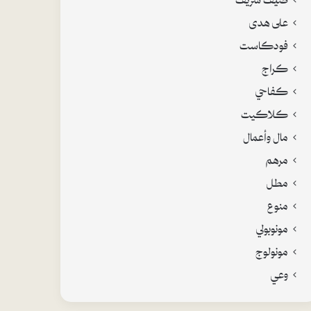
على هدى
فودكاست
كراج
كفاحي
كلاكيت
مال وأعمال
مرهم
مطل
منوع
مونوبولي
مونولوج
وعي