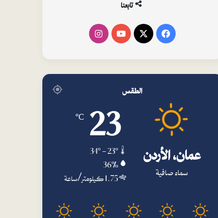
تابعنا
فيسبوك
‫X
‫YouTube
انستقرام
الطقس
23
℃
عمان، الأردن
34º - 23º
36%
سماء صافية
1.75 كيلومتر/ساعة