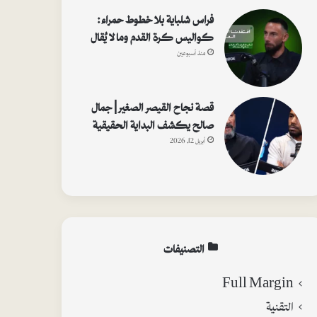
فراس شلباية بلا خطوط حمراء:
كواليس كرة القدم وما لا يُقال
منذ أسبوعين
قصة نجاح القيصر الصغير | جمال
صالح يكشف البداية الحقيقية
أبريل 12, 2026
التصنيفات
Full Margin
التقنية