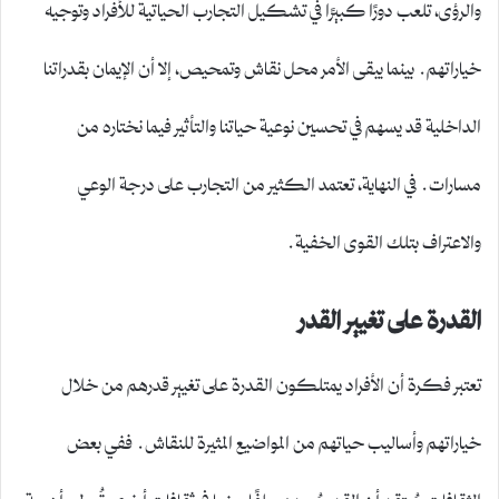
والرؤى، تلعب دورًا كبيرًا في تشكيل التجارب الحياتية للأفراد وتوجيه
خياراتهم. بينما يبقى الأمر محل نقاش وتمحيص، إلا أن الإيمان بقدراتنا
الداخلية قد يسهم في تحسين نوعية حياتنا والتأثير فيما نختاره من
مسارات. في النهاية، تعتمد الكثير من التجارب على درجة الوعي
والاعتراف بتلك القوى الخفية.
القدرة على تغيير القدر
تعتبر فكرة أن الأفراد يمتلكون القدرة على تغيير قدرهم من خلال
خياراتهم وأساليب حياتهم من المواضيع المثيرة للنقاش. ففي بعض
الثقافات، يُعتقد أن القدر مُحدد سلفًا، بينما في ثقافات أخرى، تُعطى أهمية