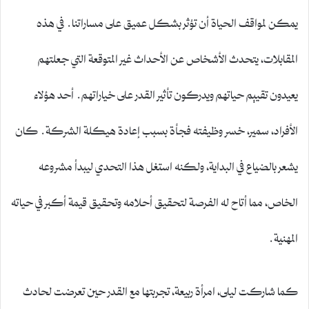
يمكن لمواقف الحياة أن تؤثر بشكل عميق على مساراتنا. في هذه
المقابلات، يتحدث الأشخاص عن الأحداث غير المتوقعة التي جعلتهم
يعيدون تقييم حياتهم ويدركون تأثير القدر على خياراتهم. أحد هؤلاء
الأفراد، سمير، خسر وظيفته فجأة بسبب إعادة هيكلة الشركة. كان
يشعر بالضياع في البداية، ولكنه استغل هذا التحدي ليبدأ مشروعه
الخاص، مما أتاح له الفرصة لتحقيق أحلامه وتحقيق قيمة أكبر في حياته
المهنية.
كما شاركت ليلى، امرأة ربيعة، تجربتها مع القدر حين تعرضت لحادث