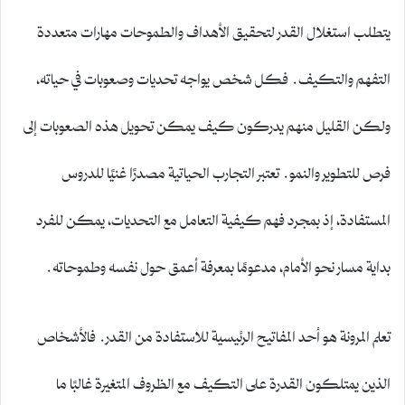
يتطلب استغلال القدر لتحقيق الأهداف والطموحات مهارات متعددة
التفهم والتكيف. فكل شخص يواجه تحديات وصعوبات في حياته،
ولكن القليل منهم يدركون كيف يمكن تحويل هذه الصعوبات إلى
فرص للتطوير والنمو. تعتبر التجارب الحياتية مصدرًا غنيًا للدروس
المستفادة، إذ بمجرد فهم كيفية التعامل مع التحديات، يمكن للفرد
بداية مسار نحو الأمام، مدعومًا بمعرفة أعمق حول نفسه وطموحاته.
تعلم المرونة هو أحد المفاتيح الرئيسية للاستفادة من القدر. فالأشخاص
الذين يمتلكون القدرة على التكيف مع الظروف المتغيرة غالبًا ما