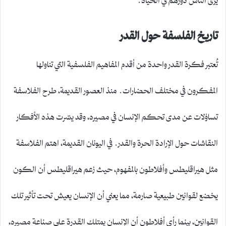
تاريخ الفلسفة حول القدر
تُعتبر فكرة القدر واحدة من أقدم المفاهيم الفلسفية التي تناولها
المفكرون في مختلف الحضارات. منذ العصور القديمة، طرح الفلاسفة
تساؤلات عن مدى تحكم الإنسان في مصيره، وقد يسّرت هذه الأفكار
النقاشات حول الإرادة الحرة والقدر. في اليونان القديمة، اهتم الفلاسفة
مثل هيراقليطس وأفلاطون بالمفهوم، حيث زعم هيراقليطس أن الكون
يخضع لقوانين طبيعية صارمة، مما يعني أن الإنسان يعيش تحت تأثير تلك
القوانين، بينما رأى أفلاطون أن الإنسان يمتلك القدرة على صناعة مصيره،