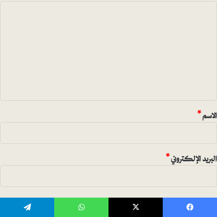
ا
ل
ت
ع
ل
ي
ق
*
الاسم
*
البريد الإلكتروني
*
الموقع الإلكتروني
يسبوك
‫X
واتساب
تيلقرام