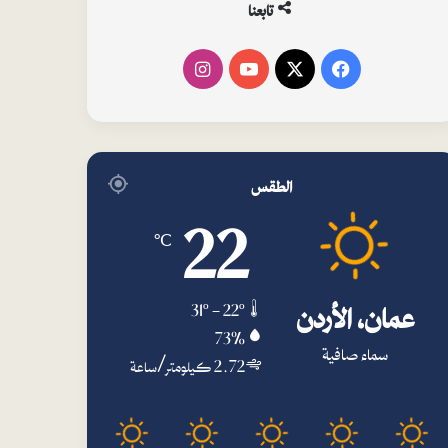
تابعنا
فيسبوك
‫X
‫YouTube
انستقرام
الطقس
22
℃
عمان، الأردن
31º - 22º
73%
سماء صافية
2.72 كيلومتر/ساعة