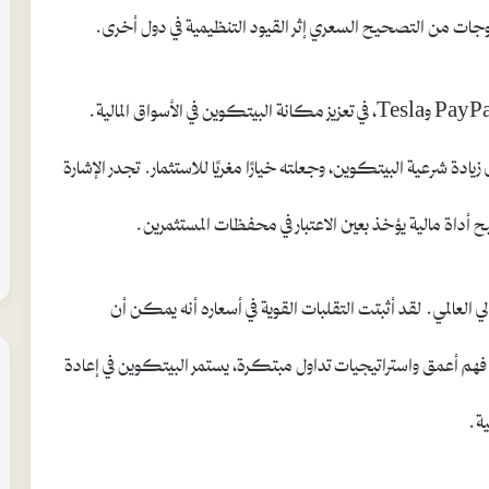
ات من التصحيح السعري إثر القيود التنظيمية في دول أخرى.
في السياق نفسه، ساهم اعتماد المؤسسات الكبرى، مثل PayPal وTesla، في تعزيز مكانة البيتكوين في الأسواق المالية.
ة شرعية البيتكوين، وجعلته خيارًا مغريًا للاستثمار. تجدر الإشارة
ح أداة مالية يؤخذ بعين الاعتبار في محفظات المستثمرين.
لي العالمي. لقد أثبتت التقلبات القوية في أسعاره أنه يمكن أن
 فهم أعمق واستراتيجيات تداول مبتكرة، يستمر البيتكوين في إعادة
ية.