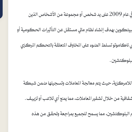
تأسست البيتكوين، التي تُعتبر أول عملة رقمية لامركزية، في عام 2009 على يد شخص أو مجموعة من الأشخاص الذين
البيتكوين بهدف إنشاء نظام مالي مستقل عن التأثيرات الحكومية أو
شي ناكاموتو تسلط الضوء على المخاوف المتعلقة بالتحكم المركزي
ة البلوكتشين.
 اللامركزية، حيث يتم معالجة المعاملات وتسجيلها ضمن شبكة
فية من خلال تشفير المعاملات، مما يمنع أي تلاعب أو تزييف.
سم البلوكتشين، مما يسمح للجميع بمراجعة وتحقق من هذه