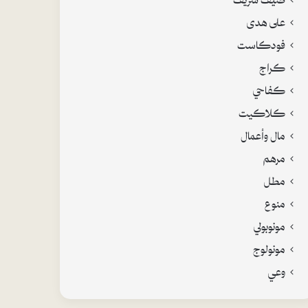
على هدى
فودكاست
كراج
كفاحي
كلاكيت
مال وأعمال
مرهم
مطل
منوع
مونوبولي
مونولوج
وعي