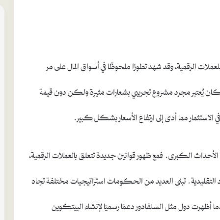
لذي تم إطلاقه في عام 2009، رمزًا ثوريًا للعملات الرقمية، وقد شهد تطورًا ملحوظًا في أسواق المال على مر
كان يُعتبر مجرد مشروع تجريبي بشعارات مثيرة ولكن دون قيمة
في الاستثمار مما أدى إلى ارتفاع الأسعار بشكل كبير.
الأحداث الكبرى. فمع ظهور قوانين جديدة تتعلق بالعملات الرقمية،
 التقليدية. تبنى العديد من الحكومات استراتيجيات مختلفة تجاه
دما أظهرت دول مثل السلفادور دعمًا رسميًا لإنشاء البيتكوين