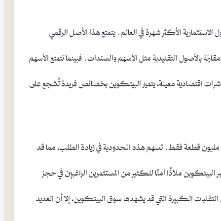
نذ ابتكاره في عام 2009، أحد الأصول الاستثمارية الأكثر شهرة في العالم. يتمتع هذا الأصل الرقمي
 مقارنة بالأصول التقليدية مثل الأسهم والسندات. فبينما تتمتع الأسهم
مؤشرات اقتصادية معينة، يتميز البيتكوين بخصائص فريدة تُشجع على
إن البيتكوين يتمتع بمحدودية العرض، حيث يتم تداول 21 مليون قطعة فقط. تسهم هذه المحدودية في زيادة الطلب، مما قد
عتبر البيتكوين ملاذًا آمنًا للكثير من المستثمرين الراغبين في حجز
ن التقلبات الكبيرة التي قد يشهدها سوق البيتكوين، إلا أن العديد