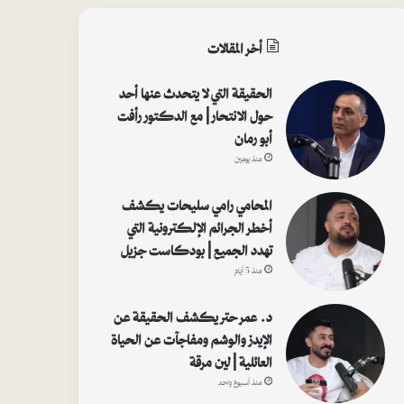
أخر المقالات
الحقيقة التي لا يتحدث عنها أحد
حول الانتحار | مع الدكتور رأفت
أبو رمان
منذ يومين
المحامي رامي سليحات يكشف
أخطر الجرائم الإلكترونية التي
تهدد الجميع | بودكاست جزيل
منذ 5 أيام
د. عمر حتر يكشف الحقيقة عن
الإيدز والوشم ومفاجآت عن الحياة
العائلية | لين مرقة
منذ أسبوع واحد