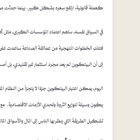
كعملة قانونية، ارتفع سعره بشكل كبير. بينما حدثت موج
فتلك الخطوات المنهجية من عمالقة الصناعة ساعدت على زياد
إلى أن البيتكوين لم يعد مجرد استثمار غير تقليدي، بل أصب
اليوم، يمكن اعتبار البيتكوين جزءًا لا يتجزأ من النظام الما
يكون وسيلة لتوزيع الثروة وتحدي الأزمات الاقتصادية. مع
تشكيل الطريقة التي ينظر بها الناس إلى المال والأسواق المال