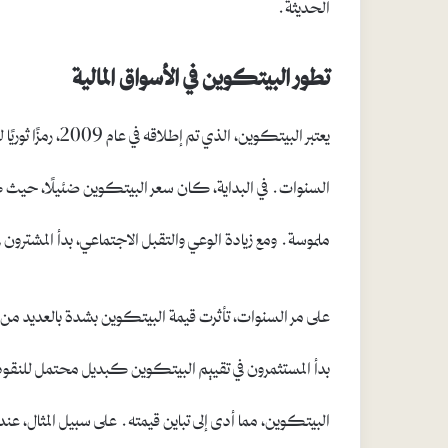
الحديثة.
تطور البيتكوين في الأسواق المالية
يعتبر البيتكوين، ا
السنوات. في البداية، كان سعر البيتكوين ضئيلًا، حيث 
ملموسة. ومع زيادة الوعي والتقبل الاجتماعي، بدأ المشترون 
على مر السنوات، تأثرت قيمة البيتكوين بشدة بالعديد من 
بدأ المستثمرون في تقييم البيتكوين كبديل محتمل للنقود
البيتكوين، مما أدى إلى تباين قيمته. على سبيل المثال، عن