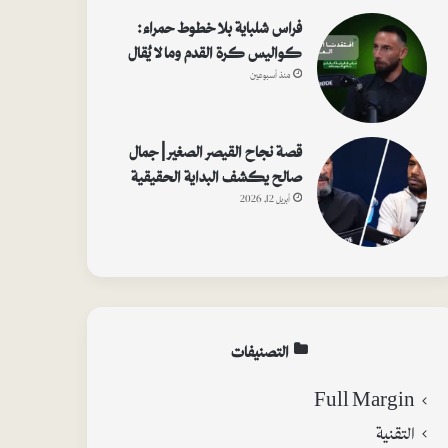
فراس شلباية بلا خطوط حمراء:
كواليس كرة القدم وما لا يُقال
منذ أسبوعين
قصة نجاح القيصر الصغير | جمال
صالح يكشف البداية الحقيقية
أبريل 12, 2026
التصنيفات
Full Margin
التقنية