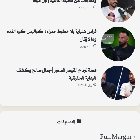
منذ أسبوع واحد
فراس شلباية بلا خطوط حمراء: كواليس كرة القدم
وما لا يُقال
منذ أسبوعين
قصة نجاح القيصر الصغير | جمال صالح يكشف
البداية الحقيقية
أبريل 12, 2026
التصنيفات
Full Margin