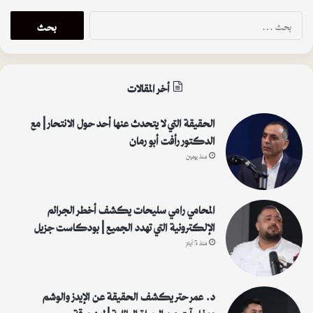
ا
ل
ب
ح
ث
أخر المقالات
ع
ن
:
الحقيقة التي لا يتحدث عنها أحد حول الانتحار | مع
الدكتور رأفت أبو رمان
منذ يومين
المحامي رامي سليحات يكشف أخطر الجرائم
الإلكترونية التي تهدد الجميع | بودكاست جزيل
منذ 5 أيام
د. عمر حتر يكشف الحقيقة عن الإيدز والوشم
ومفاجآت عن الحياة العائلية | لين مرقة