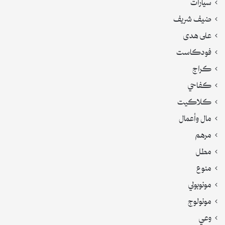
سيارات
ضيف شريف
على هدى
فودكاست
كراج
كفاحي
كلاكيت
مال وأعمال
مرهم
مطل
منوع
مونوبولي
مونولوج
وعي