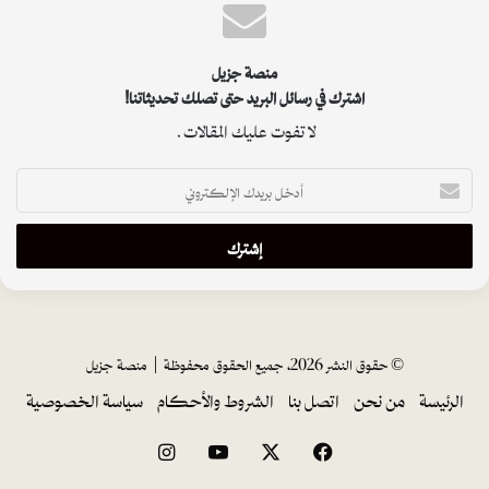
منصة جزيل
اشترك في رسائل البريد حتى تصلك تحديثاتنا!
لا تفوت عليك المقالات.
أ
د
خ
ل
ب
ر
ي
د
ك
© حقوق النشر 2026، جميع الحقوق محفوظة |
منصة جزيل
ا
الرئيسة
من نحن
اتصل بنا
الشروط والأحكام
سياسة الخصوصية
ل
إ
ل
فيسبوك
‫X
‫YouTube
انستقرام
ك