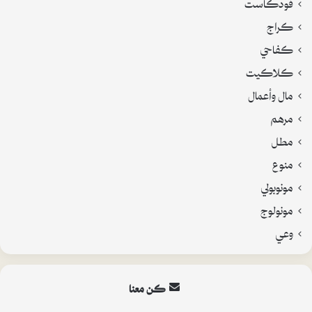
فودكاست
كراج
كفاحي
كلاكيت
مال وأعمال
مرهم
مطل
منوع
مونوبولي
مونولوج
وعي
كن معنا