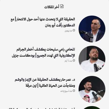
ث
أخر المقالات
ع
ن
:
الحقيقة التي لا يتحدث عنها أحد حول الانتحار | مع
الدكتور رأفت أبو رمان
منذ يومين
المحامي رامي سليحات يكشف أخطر الجرائم
الإلكترونية التي تهدد الجميع | بودكاست جزيل
منذ 5 أيام
د. عمر حتر يكشف الحقيقة عن الإيدز والوشم
ومفاجآت عن الحياة العائلية | لين مرقة
منذ أسبوع واحد
فراس شلباية بلا خطوط حمراء: كواليس كرة القدم