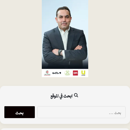
ابحث في الموقع
ا
ل
ب
ح