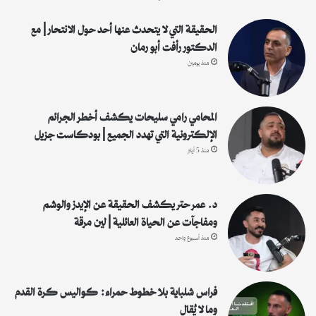
ن
:
الحقيقة التي لا يتحدث عنها أحد حول الانتحار | مع
الدكتور رأفت أبو رمان
منذ يومين
المحامي رامي سليحات يكشف أخطر الجرائم
الإلكترونية التي تهدد الجميع | بودكاست جزيل
منذ 5 أيام
د. عمر حتر يكشف الحقيقة عن الإيدز والوشم
ومفاجآت عن الحياة العائلية | لين مرقة
منذ أسبوع واحد
فراس شلباية بلا خطوط حمراء: كواليس كرة القدم
وما لا يُقال