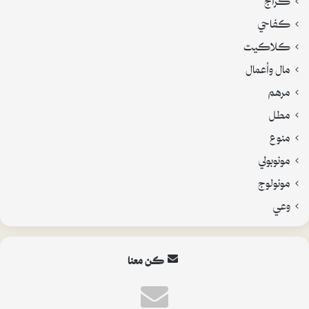
كفاحي
كلاكيت
مال وأعمال
مرهم
مطل
منوع
مونوبولي
مونولوج
وعي
كن معنا