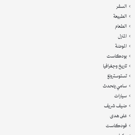
السفر
الطبيعة
الطعام
المنزل
الموضة
بودكاست
تاريخ وجغرافيا
تستوسترونغ
سامي يتحدث
سيارات
ضيف شريف
على هدى
فودكاست
كراج