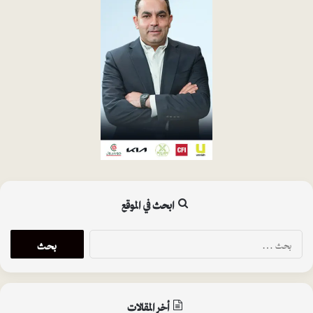
ابحث في الموقع
ا
ل
ب
ح
ث
أخر المقالات
ع