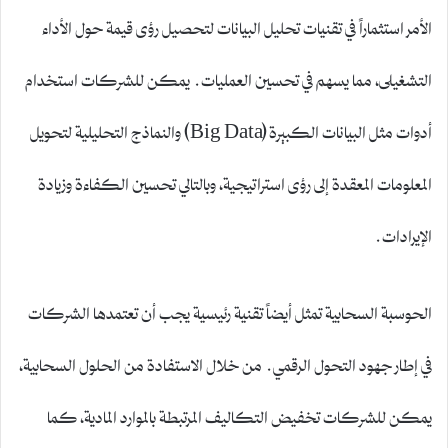
الأمر استثماراً في تقنيات تحليل البيانات لتحصيل رؤى قيمة حول الأداء
التشغيلى، مما يسهم في تحسين العمليات. يمكن للشركات استخدام
أدوات مثل البيانات الكبيرة (Big Data) والنماذج التحليلية لتحويل
المعلومات المعقدة إلى رؤى استراتيجية، وبالتالي تحسين الكفاءة وزيادة
الإيرادات.
الحوسبة السحابية تمثل أيضاً تقنية رئيسية يجب أن تعتمدها الشركات
في إطار جهود التحول الرقمي. من خلال الاستفادة من الحلول السحابية،
يمكن للشركات تخفيض التكاليف المرتبطة بالموارد المادية، كما