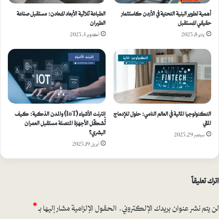
أهمية تطوير البنية التحتية في الأردن كاستثمار
الطباعة ثلاثية الأبعاد للمعادن: مستقبل صناعة
حقيقي للمستقبل
الطيران
يناير 8, 2025
أكتوبر 4, 2025
التكنولوجيا المالية في العالم النامي: حلول للإدماج
إنترنت الأشياء (IoT) والمدن الذكية: كيف
المالي
تُشكِّل الأجهزة المتصلة مستقبل العمران
البشري؟
سبتمبر 29, 2025
أبريل 19, 2025
اترك تعليقاً
لن يتم نشر عنوان بريدك الإلكتروني.
الحقول الإلزامية مشار إليها بـ
*