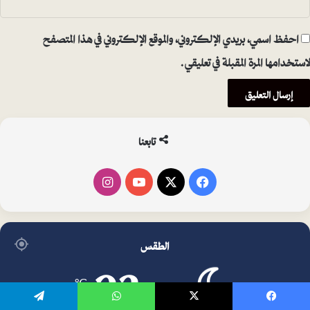
احفظ اسمي، بريدي الإلكتروني، والموقع الإلكتروني في هذا المتصفح
لاستخدامها المرة المقبلة في تعليقي.
تابعنا
فيسبوك
‫X
‫YouTube
انستقرام
الطقس
23
℃
يسبوك
‫X
واتساب
تيلقرام