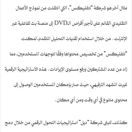
مثال آخر هو شركة “نتفليكس”، التي انتقلت من نموذج الأعمال
التقليدي القائم على تأجير أقراص الـDVD إلى منصة بث تفاعلية عبر
الإنترنت. من خلال استخدام تقنيات التحليل المتقدم، تمكنت
“نتفليكس” من تخصيص محتواها وفقًا لتوجهات المستخدمين، مما
زاد من عدد المشتركين ورفع مستوى الإيرادات. هذه الاستراتيجية الرقمية
غيرت المشهد الترفيهي، حيث صار بإمكان المستخدمين الوصول إلى
محتوى متنوع في أي وقت ومن أي مكان.
كذلك، تتبنى شركة “ديل” استراتيجيات التحول الرقمي من خلال دمج