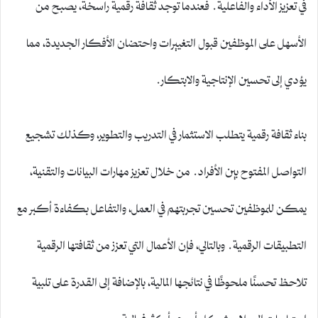
في تعزيز الأداء والفاعلية. فعندما توجد ثقافة رقمية راسخة، يصبح من
الأسهل على الموظفين قبول التغييرات واحتضان الأفكار الجديدة، مما
يؤدي إلى تحسين الإنتاجية والابتكار.
بناء ثقافة رقمية يتطلب الاستثمار في التدريب والتطوير، وكذلك تشجيع
التواصل المفتوح بين الأفراد. من خلال تعزيز مهارات البيانات والتقنية،
يمكن للموظفين تحسين تجربتهم في العمل، والتفاعل بكفاءة أكبر مع
التطبيقات الرقمية. وبالتالي، فإن الأعمال التي تعزز من ثقافتها الرقمية
تلاحظ تحسنًا ملحوظًا في نتائجها المالية، بالإضافة إلى القدرة على تلبية
احتياجات العملاء بشكل أسرع وأكثر فعالية.