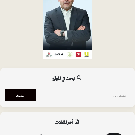
ابحث في الموقع
ا
ل
ب
ح
ث
أخر المقالات
ع
ن