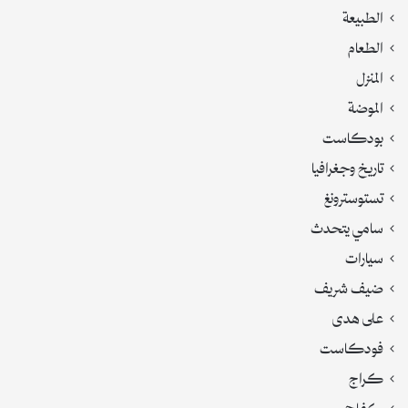
الطبيعة
الطعام
المنزل
الموضة
بودكاست
تاريخ وجغرافيا
تستوسترونغ
سامي يتحدث
سيارات
ضيف شريف
على هدى
فودكاست
كراج
كفاحي