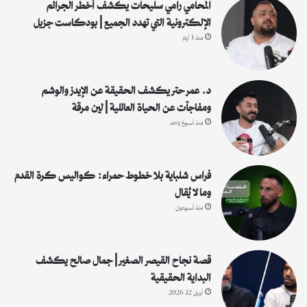
:
المحامي رامي سليحات يكشف أخطر الجرائم
الإلكترونية التي تهدد الجميع | بودكاست جزيل
منذ 3 أيام
د. عمر حتر يكشف الحقيقة عن الإيدز والوشم
ومفاجآت عن الحياة العائلية | لين مرقة
منذ أسبوع واحد
فراس شلباية بلا خطوط حمراء: كواليس كرة القدم
وما لا يُقال
منذ أسبوعين
قصة نجاح القيصر الصغير | جمال صالح يكشف
البداية الحقيقية
أبريل 12, 2026