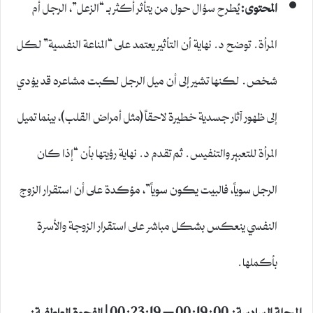
المحتوى:
يُطرح سؤال حول من يتأثر أكثر بـ “الزعل”، الرجل أم
المرأة. توضح د. نهاية أن التأثير يعتمد على “المناعة النفسية” لكل
شخص. لكنها تشير إلى أن ميل الرجل لكبت مشاعره قد يؤدي
إلى ظهور آثار جسدية خطيرة لاحقاً (مثل أمراض القلب)، بينما تميل
المرأة للتعبير والتنفيس. ثم تقدم د. نهاية رؤيتها بأن “إذا كان
الرجل سوياً، فالبيت يكون سوياً”، مؤكدة على أن استقرار الزوج
النفسي ينعكس بشكل مباشر على استقرار الزوجة والأسرة
بأكملها.
المرحلة السادسة: 00:19:00 – 00:23:19 | الفجوة العاطفية: