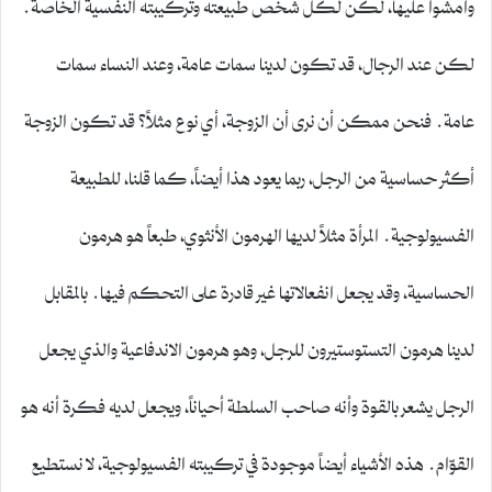
وامشوا عليها، لكن لكل شخص طبيعته وتركيبته النفسية الخاصة.
لكن عند الرجال، قد تكون لدينا سمات عامة، وعند النساء سمات
عامة. فنحن ممكن أن نرى أن الزوجة، أي نوع مثلاً؟ قد تكون الزوجة
أكثر حساسية من الرجل، ربما يعود هذا أيضاً، كما قلنا، للطبيعة
الفسيولوجية. المرأة مثلاً لديها الهرمون الأنثوي، طبعاً هو هرمون
الحساسية، وقد يجعل انفعالاتها غير قادرة على التحكم فيها. بالمقابل
لدينا هرمون التستوستيرون للرجل، وهو هرمون الاندفاعية والذي يجعل
الرجل يشعر بالقوة وأنه صاحب السلطة أحياناً، ويجعل لديه فكرة أنه هو
القوّام. هذه الأشياء أيضاً موجودة في تركيبته الفسيولوجية، لا نستطيع