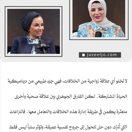
لا تخلو أي علاقة زواجية من الخلافات، فهي جزء طبيعي من ديناميكية
الحياة المشتركة. لكن الفارق الجوهري بين علاقة صحية وأخرى
متعثرة يكمن في طريقة إدارة هذه الخلافات والتعامل معها. فالنزاعات
التي تُترك دون حل تتحول إلى جروح نفسية عميقة، وتؤثر سلباً ليس فقط