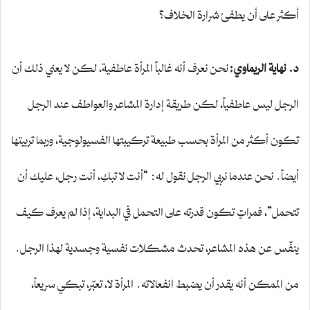
أكثر على أن يطفئ شرارة الخلاف؟
د. نهاية الريماوي:
نحن نعرف أنه غالباً المرأة عاطفية، لكن لا يعني ذلك أن
الرجل ليس عاطفياً، لكن طريقة إدارة المشاعر والعواطف عند الرجل
تكون أكثر من المرأة بحسب طبيعة تركيبتها الفسيولوجية، وربما تربيتها
أيضاً. نحن عندما نربي الرجل نقول له: “أنت لا تبكِ، أنت رجل، عليك أن
تتحمل”، فمراتٍ تكون قدرته على التحمل في البداية، إذا لم يعرف كيف
ينفّس عن هذه المشاعر، تحدث مشكلات نفسية وجسدية لهذا الرجل.
من الممكن أنه يقدر أن يضبط انفعالاته. المرأة لا، تعبّر، تبكي سريعاً،