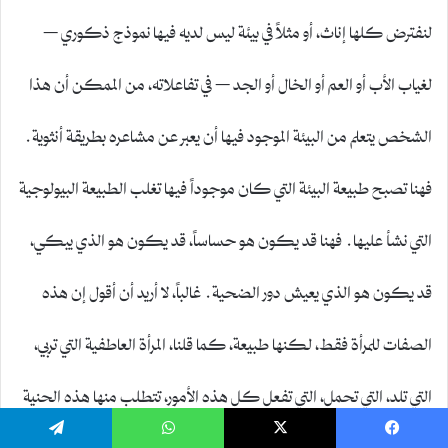
لنفترض كلها إناث، أو مثلاً في بيئة ليس لديه فيها نموذج ذكوري –
لغياب الأب أو العم أو الخال أو الجد – في تفاعلاته، من الممكن أن هذا
الشخص يتعلم من البيئة الموجود فيها أن يعبر عن مشاعره بطريقة أنثوية.
فهنا تصبح طبيعة البيئة التي كان موجوداً فيها تغلب الطبيعة البيولوجية
التي نشأ عليها. فهنا قد يكون هو حساساً، قد يكون هو الذي يبكي،
قد يكون هو الذي يعيش دور الضحية. غالباً، لا أريد أن أقول إن هذه
الصفات للمرأة فقط، لكنها طبيعة، كما قلنا، المرأة العاطفية التي تربي،
التي تلد، التي تحمل، التي تفعل كل هذه الأمور، تتطلب منها هذه الحنية
وهذه المشاعر لدورها. الرجل دائماً يبحث عن البناء ويبحث عن كيفية
يسبوك
‫X
واتساب
تيلقرام