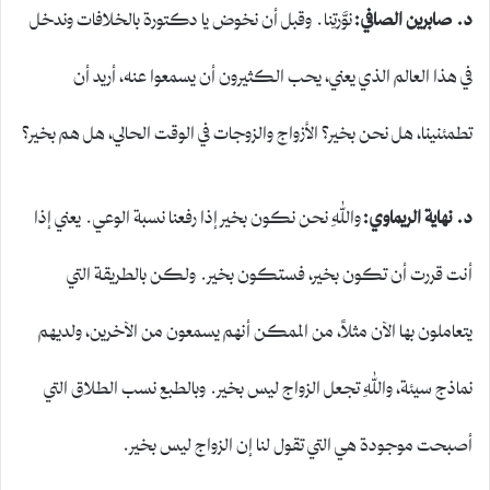
د. صابرين الصافي:
نوَّرتِنا. وقبل أن نخوض يا دكتورة بالخلافات وندخل
في هذا العالم الذي يعني، يحب الكثيرون أن يسمعوا عنه، أريد أن
تطمئنينا، هل نحن بخير؟ الأزواج والزوجات في الوقت الحالي، هل هم بخير؟
د. نهاية الريماوي:
واللهِ نحن نكون بخير إذا رفعنا نسبة الوعي. يعني إذا
أنت قررت أن تكون بخير، فستكون بخير. ولكن بالطريقة التي
يتعاملون بها الآن مثلاً، من الممكن أنهم يسمعون من الآخرين، ولديهم
نماذج سيئة، واللهِ تجعل الزواج ليس بخير. وبالطبع نسب الطلاق التي
أصبحت موجودة هي التي تقول لنا إن الزواج ليس بخير.