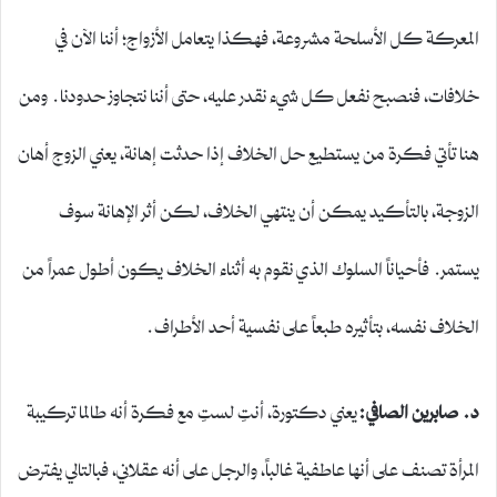
المعركة كل الأسلحة مشروعة، فهكذا يتعامل الأزواج؛ أننا الآن في
خلافات، فنصبح نفعل كل شيء نقدر عليه، حتى أننا نتجاوز حدودنا. ومن
هنا تأتي فكرة من يستطيع حل الخلاف إذا حدثت إهانة، يعني الزوج أهان
الزوجة، بالتأكيد يمكن أن ينتهي الخلاف، لكن أثر الإهانة سوف
يستمر. فأحياناً السلوك الذي نقوم به أثناء الخلاف يكون أطول عمراً من
الخلاف نفسه، بتأثيره طبعاً على نفسية أحد الأطراف.
د. صابرين الصافي:
يعني دكتورة، أنتِ لستِ مع فكرة أنه طالما تركيبة
المرأة تصنف على أنها عاطفية غالباً، والرجل على أنه عقلاني، فبالتالي يفترض