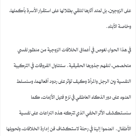
على الزوجين، بل تمتد آثارها لتلقي بظلالها على استقرار الأسرة بأكملها،
وخاصة الأبناء.
في هذا الحوار، نغوص في أعماق الخلافات الزوجية من منظور نفسي
متخصص، لنفهم جذورها الحقيقية. سنتناول الفروقات في التركيبة
النفسية بين الرجل والمرأة وكيف تؤثر على ردود أفعالهما، وسنسلط
الضوء على دور الذكاء العاطفي في نزع فتيل الأزمات، كما
سنستكشف الأثر الخفي الذي تتركه هذه النزاعات على نفسية
الأطفال. انضموا إلينا في رحلة لاستكشاف فن إدارة الخلافات، وتحويلها