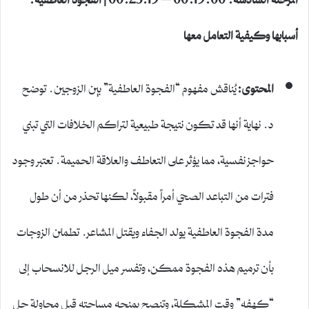
أسبابها وكيفية التعامل معها
المحتوى:
يُناقش مفهوم “الفجوة العاطفية” بين الزوجين. توضح
د. نهاية أنها قد تكون نتيجة طبيعية لتراكم الخلافات التي تبني
حواجز نفسية، مما يؤثر على التعاطف والعلاقة الحميمة. تعتبر وجود
فترات من التباعد الصحي أمراً مقبولاً، لكنها تحذر من أن طول
مدة الفجوة العاطفية يولد الجفاء ويقتل المشاعر. تطمئن الزوجات
بأن ترميم هذه الفجوة ممكن، وتفسر ميل الرجل للانسحاب إلى
“كهفه” وقت المشكلة، وتنصح بمنحه مساحته قبل محاولة حل