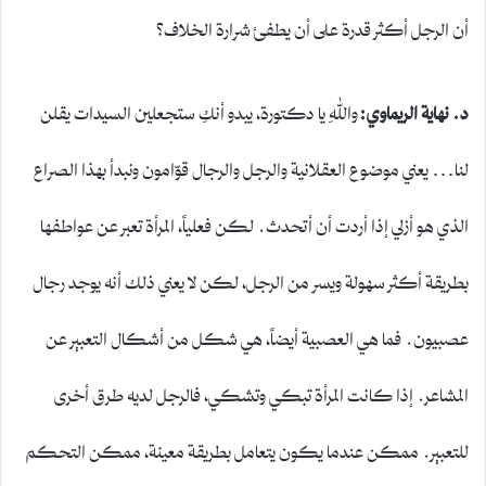
أن الرجل أكثر قدرة على أن يطفئ شرارة الخلاف؟
د. نهاية الريماوي:
واللهِ يا دكتورة، يبدو أنكِ ستجعلين السيدات يقلن
لنا… يعني موضوع العقلانية والرجل والرجال قوّامون ونبدأ بهذا الصراع
الذي هو أزلي إذا أردت أن أتحدث. لكن فعلياً، المرأة تعبر عن عواطفها
بطريقة أكثر سهولة ويسر من الرجل، لكن لا يعني ذلك أنه يوجد رجال
عصبيون. فما هي العصبية أيضاً، هي شكل من أشكال التعبير عن
المشاعر. إذا كانت المرأة تبكي وتشكي، فالرجل لديه طرق أخرى
للتعبير. ممكن عندما يكون يتعامل بطريقة معينة، ممكن التحكم