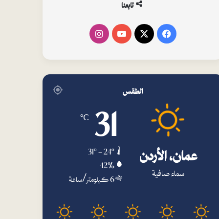
تابعنا
فيسبوك
‫X
‫YouTube
انستقرام
الطقس
31
℃
عمان، الأردن
31º - 24º
42%
سماء صافية
6 كيلومتر/ساعة