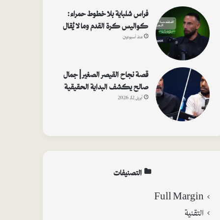
فراس شلباية بلا خطوط حمراء:
كواليس كرة القدم وما لا يُقال
منذ أسبوعين
قصة نجاح القيصر الصغير | جمال
صالح يكشف البداية الحقيقية
أبريل 12, 2026
التصنيفات
Full Margin
التقنية