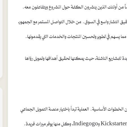
من أولئك الذين ينشرون الكلمة حول المشروع ويتفاعلون معه.
حقيق انتشار واسع في السوق. من خلال التواصل المستمر مع الجمهور،
 يسهم في تطوير وتحسين المنتجات والخدمات التي يقدمونها.
دة للمشاريع الناشئة، حيث يمكنها تحقيق أهدافها وتمويل رؤاها
لخطوات الأساسية. العملية تبدأ باختيار منصة التمويل الجماعي
المناسبة لمشروعك. توجد العديد من المنصات المتاحة، مثل Kickstarter وIndiegogo، وكل منها يوفر ميزات فريدة.