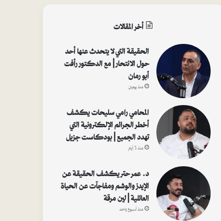
أخر المقالات
الحقيقة التي لا يتحدث عنها أحد
حول الانتحار | مع الدكتور رأفت
أبو رمان
منذ يومين
المحامي رامي سليحات يكشف
أخطر الجرائم الإلكترونية التي
تهدد الجميع | بودكاست جزيل
منذ 5 أيام
د. عمر حتر يكشف الحقيقة عن
الإيدز والوشم ومفاجآت عن الحياة
العائلية | لين مرقة
منذ أسبوع واحد