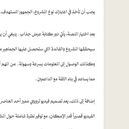
يجب أن تأخذ في اعتبارك نوع المشروع، الجمهور المستهدف،
بعد اختيار المنصة، يأتي دور كتابة عرض جذاب. ينبغي أن 
سيحققها المشروع والفائدة التي ستحصل عليها الجماهير 
وكذلك الوصول إلى المعلومات بسرعة وسهولة. من المهم أ
مما يساعد في بناء الثقة مع الداعمين.
إضافة إلى ذلك، يعد تصميم فيديو ترويجي مميز أحد العنا
الفيديو قصيراً قدر الإمكان، مع توفير نظرة شاملة حول الم