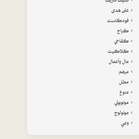
على هدى
فودكاست
كراج
كفاحي
كلاكيت
مال وأعمال
مرهم
مطل
منوع
مونوبولي
مونولوج
وعي