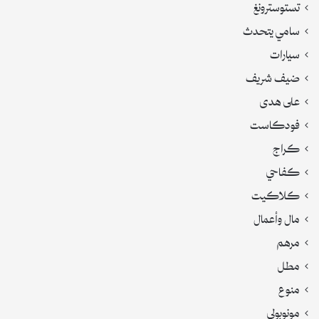
تستوسترونغ
سامي يتحدث
سيارات
ضيف شريف
على هدى
فودكاست
كراج
كفاحي
كلاكيت
مال وأعمال
مرهم
مطل
منوع
مونوبولي