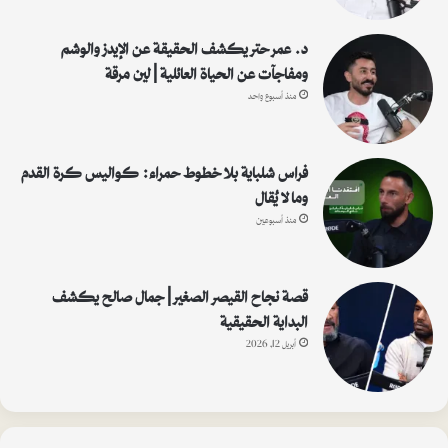
د. عمر حتر يكشف الحقيقة عن الإيدز والوشم
ومفاجآت عن الحياة العائلية | لين مرقة
منذ أسبوع واحد
فراس شلباية بلا خطوط حمراء: كواليس كرة القدم
وما لا يُقال
منذ أسبوعين
قصة نجاح القيصر الصغير | جمال صالح يكشف
البداية الحقيقية
أبريل 12, 2026