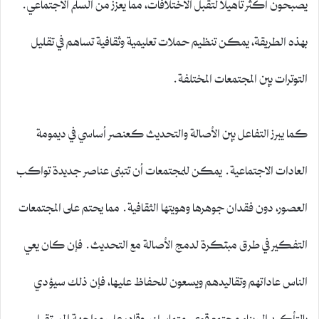
يصبحون أكثر تأهيلاً لتقبل الاختلافات، مما يعزز من السلم الاجتماعي.
بهذه الطريقة، يمكن تنظيم حملات تعليمية وثقافية تساهم في تقليل
التوترات بين المجتمعات المختلفة.
كما يبرز التفاعل بين الأصالة والتحديث كعنصر أساسي في ديمومة
العادات الاجتماعية. يمكن للمجتمعات أن تتبنى عناصر جديدة تواكب
العصور، دون فقدان جوهرها وهويتها الثقافية. مما يحتم على المجتمعات
التفكير في طرق مبتكرة لدمج الأصالة مع التحديث. فإن كان يعي
الناس عاداتهم وتقاليدهم ويسعون للحفاظ عليها، فإن ذلك سيؤدي
بالتأكيد إلى بناء مجتمع قوي، متماسك، وقادر على مواجهة المستقبل