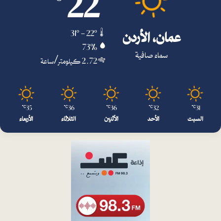
22
عمان، الأردن
31º - 22º
73%
سماء صافية
2.72 كيلومتر/ساعة
35
36
36
32
31
℃
℃
℃
℃
℃
السبت
الأحد
الأثنين
الثلاثاء
الأربعاء