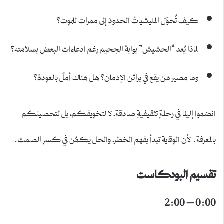
كيف تُحوِّل المليشياتُ الحدودَ إلى ممرات للموت؟
لماذا يُعد “الحشيش” بوابة الجحيم رغم ادعاءات البعض بسلامته؟
وما مصير مَن يقع في براثن الإدمان؟ هل هناك أملٌ بالعودة؟
انضموا إلينا في رحلةٍ تثقيفيةٍ صادقة، لا لتخويفكم، بل لتحصينكم
بالمعرفة. لأن الوقاية تبدأ بفهم الخطر، والحل يكمُن في كسر الصمت.
تقسيم البودكاست
0:00 – 2:00