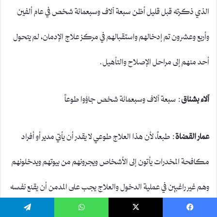
الذي ذكرته قبل قليل أظن سبعة آلاف وسبعمائة شخص في عام ألفين
وأربع وعشرون تم إدخالهم واستقبالهم في مركز علاج الإدمان، لم يتحول
أحد منهم إلى مراحل الإصلاح والتأهيل.
آلاء بشناق
: سبعة آلاف وسبعمائة شخص جاؤوا طوعاً
عمار القضاة
: طبعاً، لأن هذا العلاج طوعي لا يقدر أن يأتي مدير أو أفراد
مكافحة المخدرات يأتون إلى الأشخاص ويجرونهم من بيوتهم ويدخلونهم
وهم غير راغبين في عملية الدخول والعلاج يجب على المدمن أن يقنع نفسه
وأهله وذويه أن يحاولون التقرب منه ويقدمون له المساعدة المناسبة وأن
يسبوك
‫X
واتساب
تيلقرام