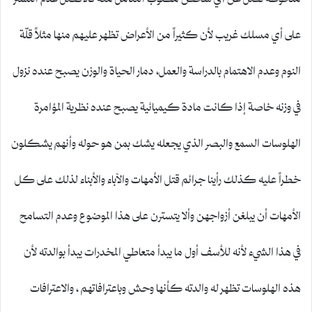
على أي مسلك غريب لأن كثيراً من الأعراض تظهر عليهم منها مثلاً قلّة
النوم وعدم الاهتمام بالدراسة والعمل، دمار الحياة والوزن يصبح عنده نزول
في وزنه خاصة إذا كانت مادة كيميائية يصبح عنده نظرية المؤامرة
الهلوسات السمع والبصر الذي يجعله يشك بمن هو حوله وأنهم يشكلون
خطراً عليه كذلك رأينا جرائم قتل الأمهات والآباء والأبناء لذلك على كل
الأمهات أن يبلغن أزواجهن وألا يتسترن على هذا الموضوع وعدم التسامح
في هذا الشيء لأنه للأسف أول ما يبدأ متعاطي المخدرات يبدأ بوالدته لأن
هذه الهلوسات تظهر له والدته كأنها وحش وباعترافاتهم ، والاعترافات