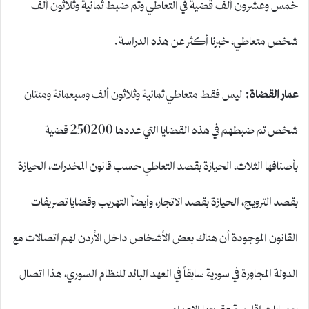
خمس وعشرون ألف قضية في التعاطي وتم ضبط ثمانية وثلاثون ألف
شخص متعاطي، خبرنا أكثر عن هذه الدراسة.
عمار القضاة
:
ليس فقط متعاطي ثمانية وثلاثون ألف وسبعمائة ومئتان
شخص تم ضبطهم في هذه القضايا التي عددها 250200 قضية
بأصنافها الثلاث، الحيازة بقصد التعاطي حسب قانون المخدرات، الحيازة
بقصد الترويج، الحيازة بقصد الاتجار، وأيضاً التهريب وقضايا تصريفات
القانون الموجودة أن هناك بعض الأشخاص داخل الأردن لهم اتصالات مع
الدولة المجاورة في سورية سابقاً في العهد البائد للنظام السوري، هذا اتصال
بعصابات إقليمية عقوبتها الإعدام.