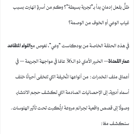
ظلٍّ بفعل إدمانٍ بدأ بـ”تجربة بسيطة”؟ وكم من أسرةٍ انهارت بسبب
غياب الوعي أو الخوف من الوصمة؟
في هذه الحلقة الخاصة من بودكاست “وعي”، نغوص مع
اللواء المتقاعد
عمار القضاة
– الخبير الأمني ذو الـ36 عامًا في مواجهة الجريمة – في
أعماق ملف المخدرات: من أنواعها المُخيفة التي تتخفى أحيانًا خلف
أسماء أدوية، إلى الإحصائيات الصادمة التي تكشف حجم الانتشار،
وصولًا إلى قصص واقعية لجرائم مروعة ارتُكبت تحت تأثير الهلوسات.
سنكشف معًا: