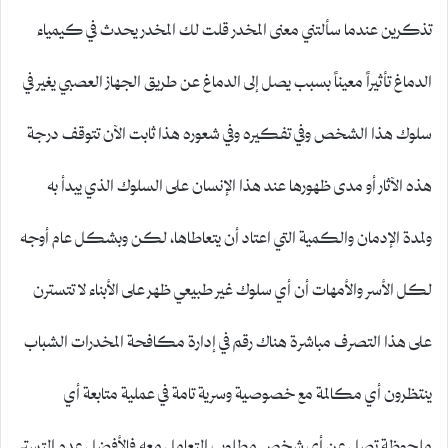
تذكرين عندما سألتني معنى المخدر قلت لك المخدر يحدث في كيمياء
الدماغ تأثيراً معيناً بسبب يصل إلى الدماغ عن طريق الجهاز العصبي يغير في
سلوك هذا الشخص وفي تفكيره وفي شعوره هذا ثابت الآن تتوقف درجة
هذه الآثار أو مدى ظهورها عند هذا الإنسان على السلوك الذي يبدأ به
ولمدة الإدمان والكمية التي اعتاد أن يتعاطاها، لكن وبشكل عام أوجه
لكل الأسر والأمهات أن أي سلوك غير طبيعي ظهر على الأبناء لا تتسترن
على هذا التصرف مباشرة هناك رقم في إدارة مكافحة المخدرات الشباب
ينتظرون أي مكالمة مع خصوصية وسرية تامة في عملية متابعة أي
ملحوظة تصل عن أي شخص مطلوب التعامل معه فالأفضل عدم التستر