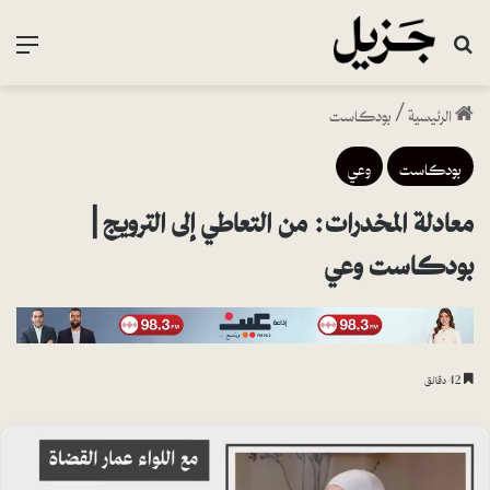
بحث عن
القا
الرئيسية
/
بودكاست
بودكاست
وعي
معادلة المخدرات: من التعاطي إلى الترويج |
بودكاست وعي
42 دقائق
م
ا