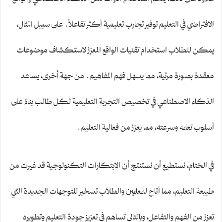
الافتراضي في التعليم توفير تجارب تعليمية أكثر تفاعلاً. على سبيل المثال،
يمكن للطلاب استخدام تقنيات الواقع المعزز لاستكشاف موضوعات
معقدة بصورة مرئية، مما يسهل فهم المفاهيم. من جهة أخرى، يساعد
الذكاء الاصطناعي في تخصيص التجربة التعليمية لكل طالب بناءً على
أسلوب تعلمه وسرعته، مما يعزز من فعالية التعليم.
في الختام، نستطيع أن نستنتج أن الابتكارات التكنولوجية قد غيرت من
طبيعة التعليم، مما أتاح للمعلمين والطلاب تسخير للتوجهات الجديدة التي
تعزز من الفهم والتفاعل، وبالتالي تساهم في تعزيز جودة التعليم وتطويره