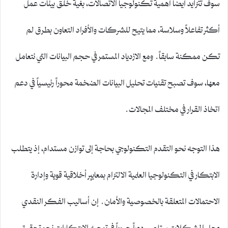
سوف تتزايد أيضاً أهمية تكنولوجيا الاتصالات، بغية خلق بيئات عمل
أكثر تفاعلاً وسلاسة، مما يتيح للشركات والأفراد التعاون بطرق لم
تكن ممكنة سابقاً. ومع الازدياد المستمر في حجم البيانات التي نتعامل
معها، سوف تصبح تقنيات تحليل البيانات الضخمة محوراً رئيسياً في دعم
اتخاذ القرار في مختلف المجالات.
هذا التوجه نحو التقدم التكنولوجي بحاجة إلى توازن مستدام، إذ يتطلب
الابتكار في التكنولوجيا العلمية الالتزام بمعايير أخلاقية قوية وإدارة
الاحتمالات المتعلقة بالخصوصية والأمان. إن أساليب الفكر النقدي
وحل المشكلات ستلعب دوراً حيوياً في توجيه الابتكارات نحو تحقيق