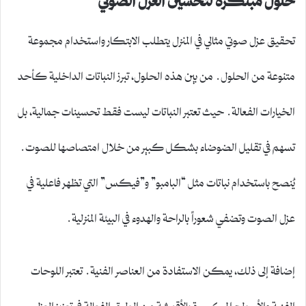
تحقيق عزل صوتي مثالي في المنزل يتطلب الابتكار واستخدام مجموعة
متنوعة من الحلول. من بين هذه الحلول، تبرز النباتات الداخلية كأحد
الخيارات الفعالة. حيث تعتبر النباتات ليست فقط تحسينات جمالية، بل
تسهم في تقليل الضوضاء بشكل كبير من خلال امتصاصها للصوت.
يُنصح باستخدام نباتات مثل “البامبو” و”فيكس” التي تظهر فاعلية في
عزل الصوت وتضفي شعوراً بالراحة والهدوء في البيئة المنزلية.
إضافة إلى ذلك، يمكن الاستفادة من العناصر الفنية. تعتبر اللوحات
الفنية والأسطح المكسوة بالأقمشة من الطرق الفعالة في تعزيز العزل