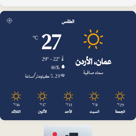
الطقس
27
℃
عمان، الأردن
29º - 22º
46%
سماء صافية
5.24 كيلومتر/ساعة
36
37
33
31
29
℃
℃
℃
℃
℃
الجمعة
السبت
الأحد
الأثنين
الثلاثاء