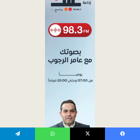
يسبوك
‫X
واتساب
تيلقرام