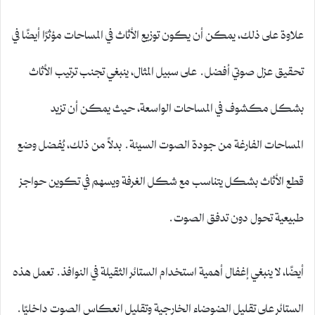
علاوة على ذلك، يمكن أن يكون توزيع الأثاث في المساحات مؤثرًا أيضًا في
تحقيق عزل صوتي أفضل. على سبيل المثال، ينبغي تجنب ترتيب الأثاث
بشكل مكشوف في المساحات الواسعة، حيث يمكن أن تزيد
المساحات الفارغة من جودة الصوت السيئة. بدلاً من ذلك، يُفضل وضع
قطع الأثاث بشكل يتناسب مع شكل الغرفة ويسهم في تكوين حواجز
طبيعية تحول دون تدفق الصوت.
أيضًا، لا ينبغي إغفال أهمية استخدام الستائر الثقيلة في النوافذ. تعمل هذه
الستائر على تقليل الضوضاء الخارجية وتقليل انعكاس الصوت داخليًا.