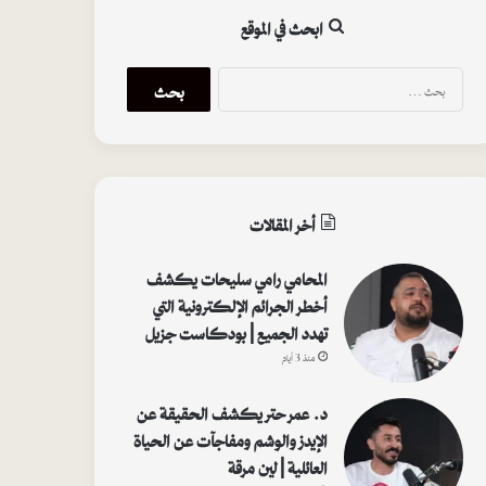
ابحث في الموقع
ا
ل
ب
ح
ث
ع
ن
أخر المقالات
:
المحامي رامي سليحات يكشف
أخطر الجرائم الإلكترونية التي
تهدد الجميع | بودكاست جزيل
منذ 3 أيام
د. عمر حتر يكشف الحقيقة عن
الإيدز والوشم ومفاجآت عن الحياة
العائلية | لين مرقة