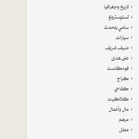
تاريخ وجغرافيا
تستوسترونغ
سامي يتحدث
سيارات
ضيف شريف
على هدى
فودكاست
كراج
كفاحي
كلاكيت
مال وأعمال
مرهم
مطل
منوع