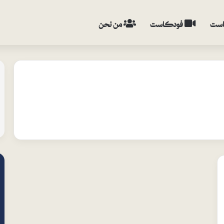
ست
فودكاست
من نحن