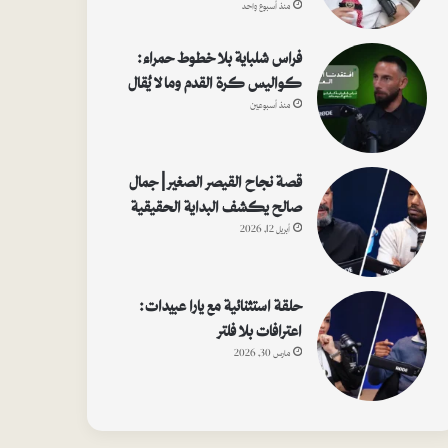
منذ أسبوع واحد
فراس شلباية بلا خطوط حمراء:
كواليس كرة القدم وما لا يُقال
منذ أسبوعين
قصة نجاح القيصر الصغير | جمال
صالح يكشف البداية الحقيقية
أبريل 12, 2026
حلقة استثنائية مع يارا عبيدات:
اعترافات بلا فلتر
مارس 30, 2026