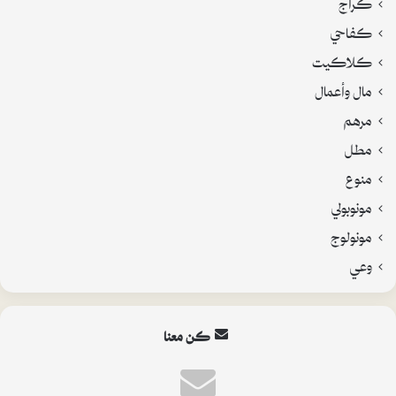
كراج
كفاحي
كلاكيت
مال وأعمال
مرهم
مطل
منوع
مونوبولي
مونولوج
وعي
كن معنا