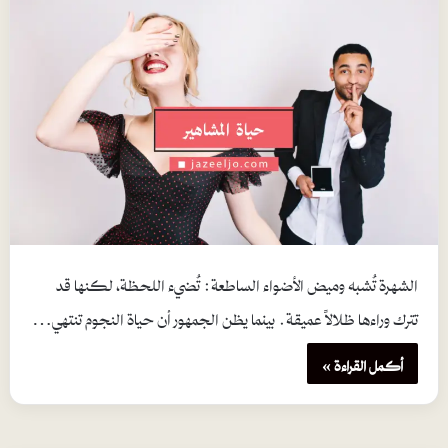
الشهرة تُشبه وميض الأضواء الساطعة: تُضيء اللحظة، لكنها قد
تترك وراءها ظلالاً عميقة. بينما يظن الجمهور أن حياة النجوم تنتهي…
أكمل القراءة »