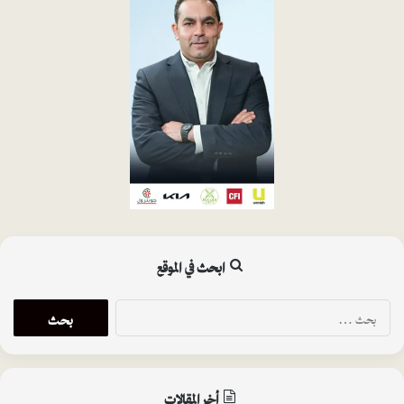
ابحث في الموقع
ا
ل
ب
ح
ث
أخر المقالات
ع