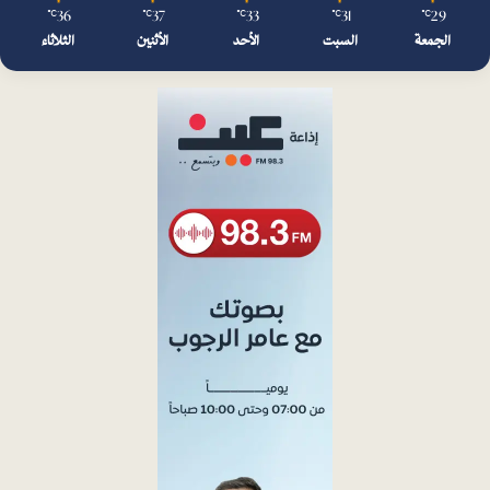
36
37
33
31
29
℃
℃
℃
℃
℃
الجمعة
السبت
الأحد
الأثنين
الثلاثاء