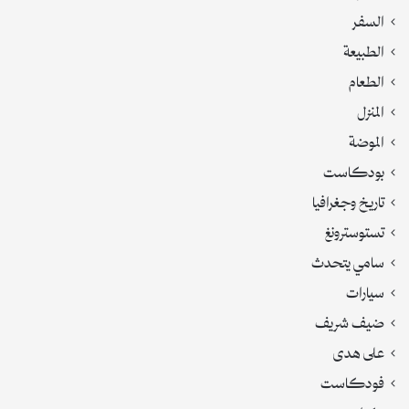
السفر
الطبيعة
الطعام
المنزل
الموضة
بودكاست
تاريخ وجغرافيا
تستوسترونغ
سامي يتحدث
سيارات
ضيف شريف
على هدى
فودكاست