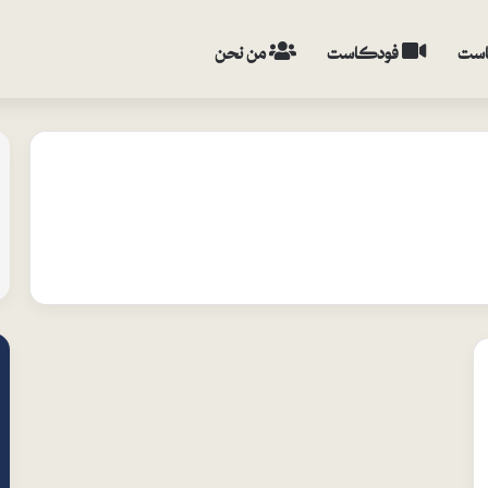
ست
فودكاست
من نحن