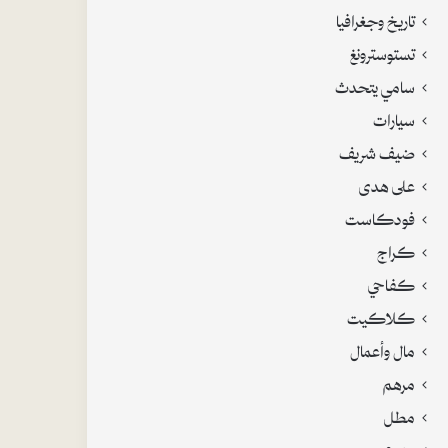
تاريخ وجغرافيا
تستوسترونغ
سامي يتحدث
سيارات
ضيف شريف
على هدى
فودكاست
كراج
كفاحي
كلاكيت
مال وأعمال
مرهم
مطل
منوع