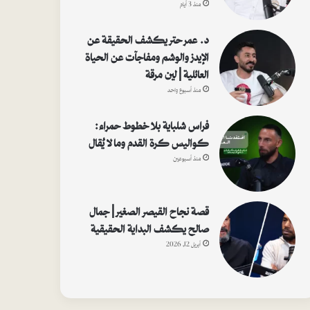
منذ 3 أيام
د. عمر حتر يكشف الحقيقة عن
الإيدز والوشم ومفاجآت عن الحياة
العائلية | لين مرقة
منذ أسبوع واحد
فراس شلباية بلا خطوط حمراء:
كواليس كرة القدم وما لا يُقال
منذ أسبوعين
قصة نجاح القيصر الصغير | جمال
صالح يكشف البداية الحقيقية
أبريل 12, 2026