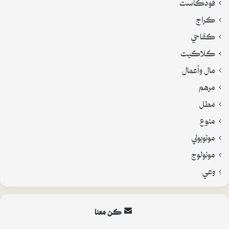
فودكاست
كراج
كفاحي
كلاكيت
مال وأعمال
مرهم
مطل
منوع
مونوبولي
مونولوج
وعي
كن معنا