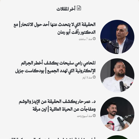
ث
أخر المقالات
ع
ن
:
الحقيقة التي لا يتحدث عنها أحد حول الانتحار | مع
الدكتور رأفت أبو رمان
منذ 7 ساعات
المحامي رامي سليحات يكشف أخطر الجرائم
الإلكترونية التي تهدد الجميع | بودكاست جزيل
منذ 3 أيام
د. عمر حتر يكشف الحقيقة عن الإيدز والوشم
ومفاجآت عن الحياة العائلية | لين مرقة
منذ أسبوع واحد
فراس شلباية بلا خطوط حمراء: كواليس كرة القدم