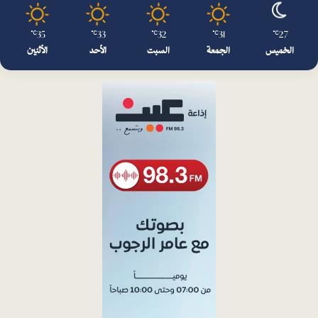
35
33
32
31
27
℃
℃
℃
℃
℃
الخميس
الجمعة
السبت
الأحد
الأثنين