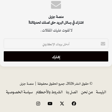
منصة جزيل
اشترك في رسائل البريد حتى تصلك تحديثاتنا!
لا تفوت عليك المقالات.
أ
د
خ
ل
ب
ر
ي
د
ك
© حقوق النشر 2026، جميع الحقوق محفوظة |
منصة جزيل
ا
الرئيسة
من نحن
اتصل بنا
الشروط والأحكام
سياسة الخصوصية
ل
إ
ل
فيسبوك
‫X
‫YouTube
انستقرام
ك