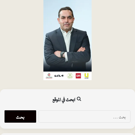
ابحث في الموقع
ا
ل
ب
ح