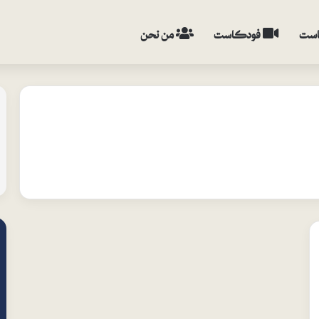
ست
فودكاست
من نحن