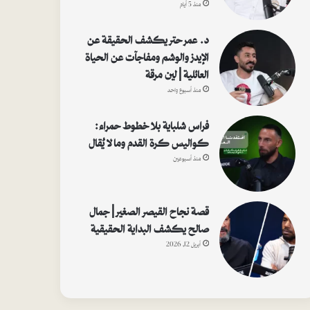
منذ 5 أيام
د. عمر حتر يكشف الحقيقة عن
الإيدز والوشم ومفاجآت عن الحياة
العائلية | لين مرقة
منذ أسبوع واحد
فراس شلباية بلا خطوط حمراء:
كواليس كرة القدم وما لا يُقال
منذ أسبوعين
قصة نجاح القيصر الصغير | جمال
صالح يكشف البداية الحقيقية
أبريل 12, 2026