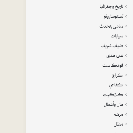
تاريخ وجغرافيا
تستوسترونغ
سامي يتحدث
سيارات
ضيف شريف
على هدى
فودكاست
كراج
كفاحي
كلاكيت
مال وأعمال
مرهم
مطل
منوع